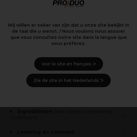
Een verzachtende shampoo voor het haar en de
hoofdhuid
Met natuurlijk aloë vera extract
Versterkt het haar hydrateert en brengt het
Wij willen er zeker van zijn dat u onze site bekijkt in
hoofdhuid in balans
de taal die u wenst. / Nous voulons nous assurer
Zorgt voor een comfortabel gevoel en verlichting
que vous consultez notre site dans la langue que
van droogheid jeuk en andere hoofdhuid-problemen
vous préférez.
zoals roos
Beschermt het haar en helpt de kleur te behouden
tegen invloeden van buitenaf
Voir le site en français ᐳ
Voor een langdurig resultaat
Zie de site in het Nederlands ᐳ
Beschrijving
Gebruiksaanwijzingen
Ingrediënten
(kan wijzigen, verpakking
raadplegen)
Levering en voorraad