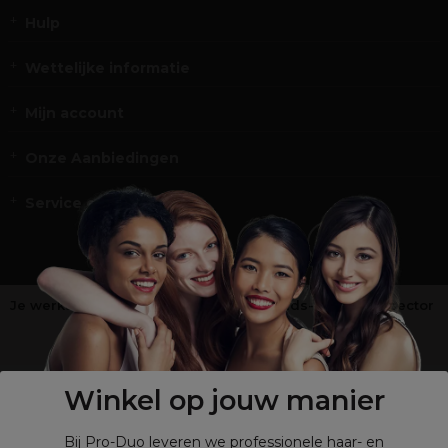
Hulp
Wettelijke informatie
Mijn account
Onze Aanbiedingen
Service en Contact
Je werkt niet in de kappers-, schoonheids- of barbiersector
?
Shop
onze retailsite
Winkel op jouw manier
Bij Pro-Duo leveren we professionele haar- en