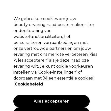
Profiteer van 10% extra korting op je 1e online bestelling met code:
PRO10
Aanmelden
We gebruiken cookies om jouw
beauty‑ervaring naadloos te maken – ter
Merken
Deals ⭐
Haar
Elektra
Salon interieur
Beauty
ondersteuning van
websitefunctionaliteiten, het
Volgende dag geleverd*
Na verzending, maandag t/m vrijdag
personaliseren van aanbiedingen met
onze vertrouwde partners en om jouw
ervaring met ons merk te verbeteren. Kies
Wunderbar
‘Alles accepteren’ als je deze naadloze
Wunderbar Vegan Head'n Hair
ervaring wilt. Je kunt ook je voorkeuren
Shampoo
instellen via ‘Cookie‑instellingen’ of
doorgaan met ‘Alleen essentiële cookies’.
(
9
)
Cookiebeleid
9,55 €
EXCL BTW
(PROFESSIONELE PRIJS)
(
11,56 €
incl. BTW)
| 3.18 € per 100ml
Alles accepteren
PROMOTIE