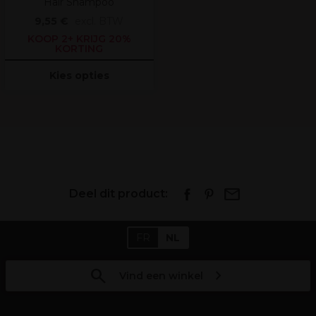
Hair Shampoo
9,55 €
excl. BTW
KOOP 2+ KRIJG 20%
KORTING
Kies opties
Deel dit product:
FR
NL
Vind een winkel