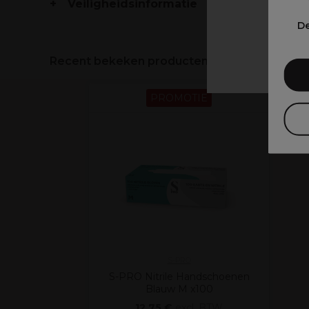
Veiligheidsinformatie
V
De
Recent bekeken producten
PROMOTIE
S-PRO
S-PRO Nitrile Handschoenen
Blauw M x100
12,75 €
excl. BTW