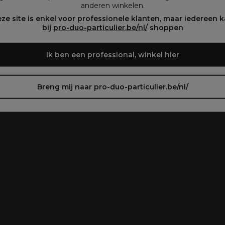
anderen winkelen.
oir le site en français ᐳ
Zie de site in het Nederlands
ze site is enkel voor professionele klanten, maar iedereen 
bij
pro-duo-particulier.be/nl/
shoppen
Ik ben een professional, winkel hier
Breng mij naar pro-duo-particulier.be/nl/