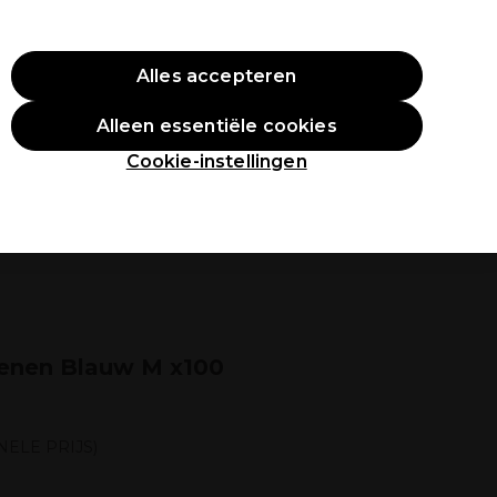
O10
Alles accepteren
Aanmelden
Alleen essentiële cookies
tudenten
Inspiratie
Professionele Awards
Cookie-instellingen
oenen Blauw M x100
ELE PRIJS)