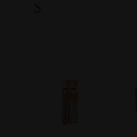
ight
ring
per licht
shake