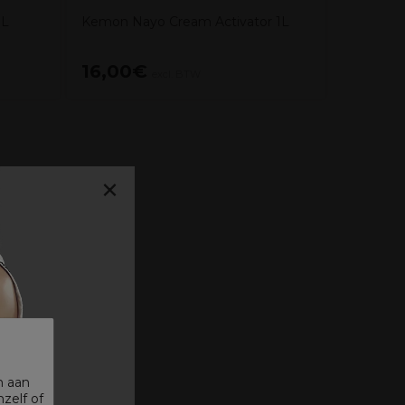
1L
Kemon Nayo Cream Activator 1L
16,00€
14,00
excl. BTW
×
n aan
zelf of