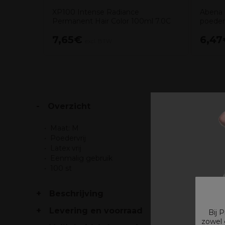
XP100 Intense Radiance
Abena C
Permanent Hair Color 100ml 7.0C
poeder
7,65€
6,47
excl. BTW
Overzicht
Maat: M
Poedervrij
Latex vrij
Eenmalig gebruik
100 st
Beschrijving
Levering en voorraad
Bij 
zowel 