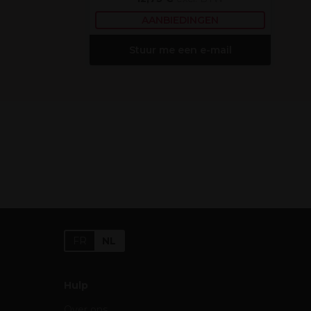
AANBIEDINGEN
Stuur me een e-mail
FR
NL
Hulp
Over ons