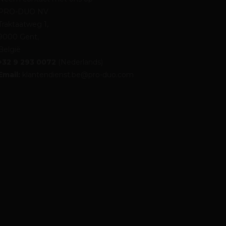
PRO-DUO NV
Traktaatweg 1,
9000 Gent,
België
+32 9 293 0072
(Nederlands)
Email:
klantendienst.be@pro-duo.com