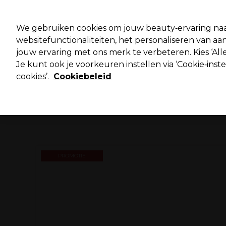
Pro
We gebruiken cookies om jouw beauty‑ervaring naa
websitefunctionaliteiten, het personaliseren van 
jouw ervaring met ons merk te verbeteren. Kies ‘Alle
Merken
Deals ⭐
Haar
Elektra
Salo
Je kunt ook je voorkeuren instellen via ‘Cookie‑inst
cookies’.
Cookiebeleid
Volgende dag geleverd*
Na verzending, maandag t/m vrijdag
PROMOTIE