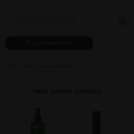
KOOP 4+ KRIJG 25% KORTING
In winkelmandje
Voeg toe aan je shoppinglist
Vaak Samen Gekocht
S