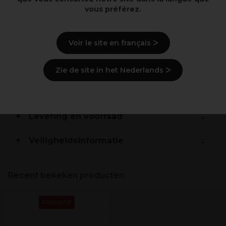
Gemakkelijk te verspreiden
vous préférez.
Beschrijving
Voir le site en français ᐳ
Gebruiksaanwijzingen
Zie de site in het Nederlands ᐳ
Ingrediënten
(kan wijzigen, verpakking
raadplegen)
Levering en voorraad
Veiligheidsinformatie
Recent bekeken producten
PROMOTIE