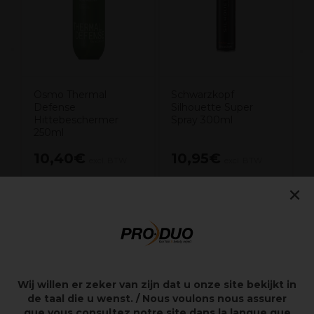
Osmo Thermal
Schwarzkopf
Defense
Silhouette Super
Hittebeschermer
Spray 300ml
250ml
10,40€
10,95€
excl. BTW
excl. BTW
×
Overzicht
Voor onzichtbare langdurige fixatie
Wij willen er zeker van zijn dat u onze site bekijkt in
Voor elastisch volume
de taal die u wenst. / Nous voulons nous assurer
Zonder het haar te overbelasten
que vous consultez notre site dans la langue que