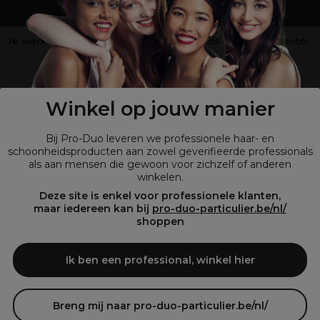
Je werkt niet in de kappers-, schoonheids- of barbiersector
?
Shop
onze retailsite
Winkel op jouw manier
Bij Pro-Duo leveren we professionele haar- en
schoonheidsproducten aan zowel geverifieerde professionals
als aan mensen die gewoon voor zichzelf of anderen
winkelen.
Deze site is enkel voor professionele klanten,
maar iedereen kan bij
pro-duo-particulier.be/nl/
shoppen
© Tous droits réservés © Pro-Duo
2026
Bij Pro-Duo begrijpen we de unieke behoeften van de Belgische markt
Ik ben een professional, winkel hier
in haar en schoonheid. Onze hoogwaardige professionele producten
zijn niet alleen trendy, maar ook ontworpen om kappers en
schoonheidsspecialisten te ondersteunen in hun streven naar perfectie
en klanttevredenheid.
Breng mij naar pro-duo-particulier.be/nl/