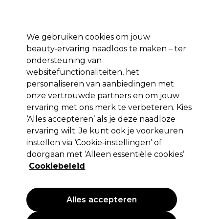
Profiteer van 10% extra korting op je 1e online bestelling met code:
PRO10
Aanmelden
We gebruiken cookies om jouw
beauty‑ervaring naadloos te maken – ter
Merken
Deals ⭐
Haar
Elektra
Salon interieur
Beauty
ondersteuning van
websitefunctionaliteiten, het
Volgende dag geleverd*
Na verzending, maandag t/m vrijdag
personaliseren van aanbiedingen met
onze vertrouwde partners en om jouw
ervaring met ons merk te verbeteren. Kies
Schwarzkopf Professional
‘Alles accepteren’ als je deze naadloze
Schwarzkopf Professional Silhouette
ervaring wilt. Je kunt ook je voorkeuren
Flexible Hold Hairspray 300 ml
instellen via ‘Cookie‑instellingen’ of
doorgaan met ‘Alleen essentiële cookies’.
(
0
)
Cookiebeleid
10,95 €
EXCL BTW
(PROFESSIONELE PRIJS)
(
13,25 €
incl. BTW)
| 3.65 € per 100ml
Alles accepteren
PROMOTIE