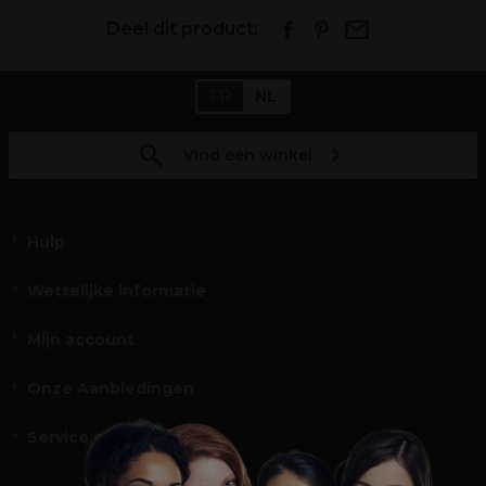
Deel dit product:
FR
NL
Vind een winkel
Hulp
Wettelijke informatie
Mijn account
Onze Aanbiedingen
Service en Contact