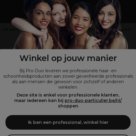
Je werkt niet in de kappers-, schoonheids- of barbiersector
?
Shop
onze retailsite
Winkel op jouw manier
Bij Pro-Duo leveren we professionele haar- en
schoonheidsproducten aan zowel geverifieerde professionals
als aan mensen die gewoon voor zichzelf of anderen
winkelen.
Deze site is enkel voor professionele klanten,
maar iedereen kan bij
pro-duo-particulier.be/nl/
shoppen
© Tous droits réservés © Pro-Duo
2026
Bij Pro-Duo begrijpen we de unieke behoeften van de Belgische markt
Ik ben een professional, winkel hier
in haar en schoonheid. Onze hoogwaardige professionele producten
zijn niet alleen trendy, maar ook ontworpen om kappers en
schoonheidsspecialisten te ondersteunen in hun streven naar perfectie