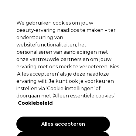
Profiteer van 10% extra korting op je 1e online bestelling met code:
PRO10
Aanmelden
We gebruiken cookies om jouw
beauty‑ervaring naadloos te maken – ter
Merken
Deals ⭐
Haar
Elektra
Salon interieur
Beauty
ondersteuning van
websitefunctionaliteiten, het
Volgende dag geleverd*
Na verzending, maandag t/m vrijdag
personaliseren van aanbiedingen met
onze vertrouwde partners en om jouw
ervaring met ons merk te verbeteren. Kies
Schwarzkopf Professional
‘Alles accepteren’ als je deze naadloze
Schwarzkopf Professional Silhouette
ervaring wilt. Je kunt ook je voorkeuren
Haarspray Super Sterke Hold 500ml
instellen via ‘Cookie‑instellingen’ of
doorgaan met ‘Alleen essentiële cookies’.
(
1
)
Cookiebeleid
14,40 €
EXCL BTW
(PROFESSIONELE PRIJS)
(
17,42 €
incl. BTW)
| 2.88 € per 100ml
Alles accepteren
PROMOTIE