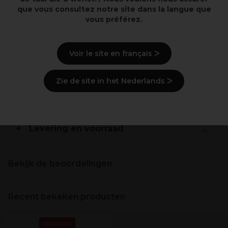
Sneldrogend zonder plakkerig effect
que vous consultez notre site dans la langue que
Gemakkelijk uit te borstelen
vous préférez.
Beschrijving
Voir le site en français ᐳ
Gebruiksaanwijzingen
Zie de site in het Nederlands ᐳ
Ingrediënten
(kan wijzigen, verpakking
raadplegen)
Levering en voorraad
Bekijk de beoordelingen
Recent bekeken producten
PROMOTIE