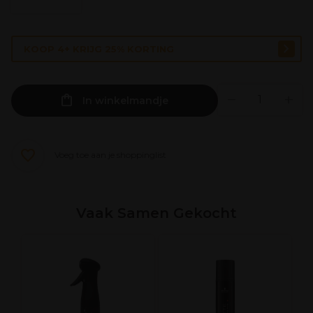
KOOP 4+ KRIJG 25% KORTING
In winkelmandje
Voeg toe aan je shoppinglist
Vaak Samen Gekocht
P
S