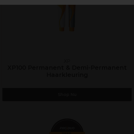
XP
XP100 Permanent & Demi-Permanent
Haarkleuring
Shop Nu