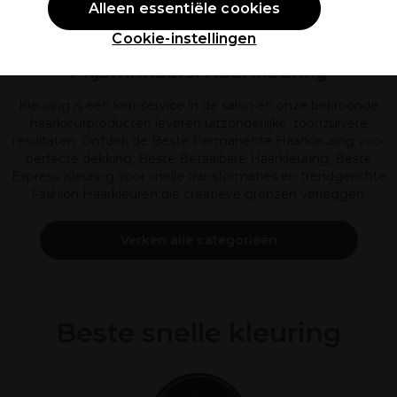
Alleen essentiële cookies
Cookie-instellingen
Prijswinnaars: Haarkleuring
Kleuring is een kernservice in de salon en onze bekroonde
haarkleurproducten leveren uitzonderlijke, toonzuivere
resultaten. Ontdek de Beste Permanente Haarkleuring voor
perfecte dekking, Beste Betaalbare Haarkleuring, Beste
Express Kleuring voor snelle transformaties en trendgerichte
Fashion Haarkleuren die creatieve grenzen verleggen.
Verken alle categorieën
Beste snelle kleuring