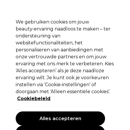
Profiteer van 10% extra korting op je 1e online bestelling met code:
PRO10
Aanmelden
We gebruiken cookies om jouw
beauty‑ervaring naadloos te maken – ter
Merken
Deals ⭐
Haar
Elektra
Salon interieur
Beauty
ondersteuning van
websitefunctionaliteiten, het
Volgende dag geleverd*
Na verzending, maandag t/m vrijdag
personaliseren van aanbiedingen met
onze vertrouwde partners en om jouw
Haarkleur
Professionele Awards
ervaring met ons merk te verbeteren. Kies
‘Alles accepteren’ als je deze naadloze
Haarkleur
ervaring wilt. Je kunt ook je voorkeuren
instellen via ‘Cookie‑instellingen’ of
doorgaan met ‘Alleen essentiële cookies’.
Cookiebeleid
Alles accepteren