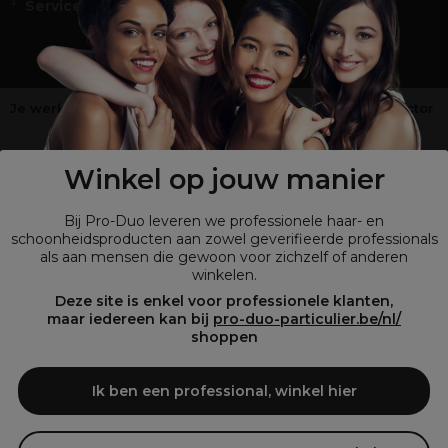
Service en Contact
Je werkt niet in de kappers-, schoonheids- of barbiersector
?
Shop
onze retailsite
Winkel op jouw manier
Bij Pro-Duo leveren we professionele haar- en
schoonheidsproducten aan zowel geverifieerde professionals
als aan mensen die gewoon voor zichzelf of anderen
winkelen.
Deze site is enkel voor professionele klanten,
maar iedereen kan bij
pro-duo-particulier.be/nl/
shoppen
© Tous droits réservés © Pro-Duo
2026
Ik ben een professional, winkel hier
Bij Pro-Duo begrijpen we de unieke behoeften van de Belgische markt
in haar en schoonheid. Onze hoogwaardige professionele producten
zijn niet alleen trendy, maar ook ontworpen om kappers en