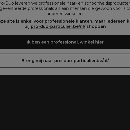
Pro-Duo leveren we professionele haar- en schoonheidsproducte
geverifieerde professionals als aan mensen die gewoon voor zich
plegen)
anderen winkelen.
oir le site en français ᐳ
Zie de site in het Nederlands
ze site is enkel voor professionele klanten, maar iedereen 
bij
pro-duo-particulier.be/nl/
shoppen
Ik ben een professional, winkel hier
Breng mij naar pro-duo-particulier.be/nl/