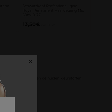
chtend
Schwarzkopf Professional Igora
Royal Permanent Haarkleuring Mix
60ml 0-77
13,50€
9,35€
excl. BTW
×
ière te creëren tussen de huiden kleurstoffen.