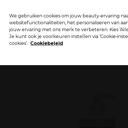
Pro
We gebruiken cookies om jouw beauty‑ervaring naa
websitefunctionaliteiten, het personaliseren van 
jouw ervaring met ons merk te verbeteren. Kies ‘Alle
Merken
Deals ⭐
Haar
Elektra
Salo
Je kunt ook je voorkeuren instellen via ‘Cookie‑inst
cookies’.
Cookiebeleid
Volgende dag geleverd*
Na verzending, maandag t/m vrijdag