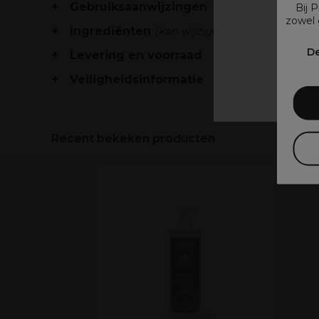
Gebruiksaanwijzingen
Bij 
zowel 
Ingrediënten
(kan wijzigen, verpakking raad
V
De
Levering en voorraad
Veiligheidsinformatie
Recent bekeken producten