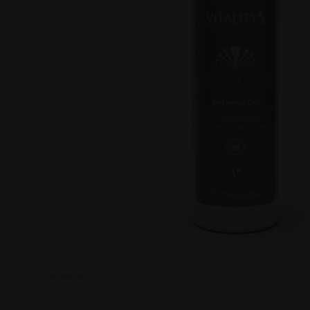
P038767