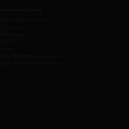
Service en Contact
Neem contact met ons op
PRO-DUO NV
Traktaatweg 1,
9000 Gent,
België
+32 9 293 0072
(Nederlands)
Email:
klantendienst.be@pro-duo.com