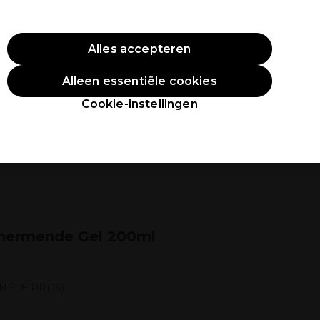
O10
Alles accepteren
Aanmelden
Alleen essentiële cookies
tudenten
Inspiratie
Professionele Awards
Cookie-instellingen
schermende Gel 200ml
NELE PRIJS)