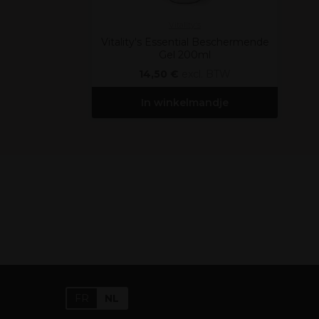
Vitality's
Vitality's Essential Beschermende
Gel 200ml
14,50 €
excl. BTW
In winkelmandje
FR
NL