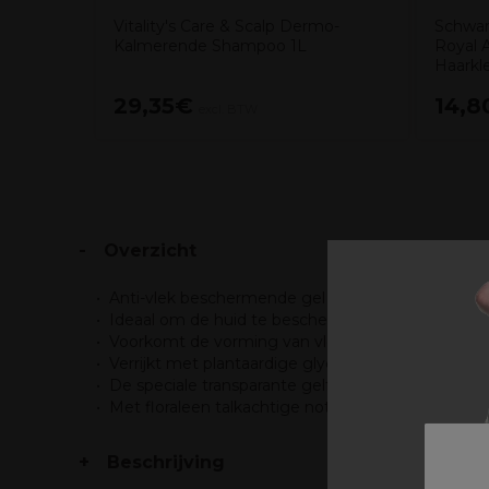
Vitality's Care & Scalp Dermo-
Schwar
Kalmerende Shampoo 1L
Royal 
Haarkl
29,35€
14,8
excl. BTW
Overzicht
Anti-vlek beschermende gel voor technische beh
Ideaal om de huid te beschermentegen kleurvlek
Voorkomt de vorming van vlekken en irritaties op
Verrijkt met plantaardige glycerine.
De speciale transparante gelformulemaakt het mo
Met floraleen talkachtige noten, om een gevoel v
Beschrijving