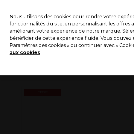
Profitez 
Nous utilisons des cookies pour rendre votre expér
fonctionnalités du site, en personnalisant les offres
améliorant votre expérience de notre marque. Sélec
Marques
Bons plans ⭐
Coiffure
Electro et Matériel
bénéficier de cette expérience fluide. Vous pouvez 
Paramètres des cookies » ou continuer avec « Cooki
Livraison le lendemain*
Après expédition, du lundi au vendredi
aux cookies
OFFRE