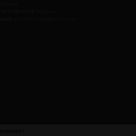
Belgique
+32 9 293 0073
(Français)
Email:
serviceclient.be@pro-duo.com
articuliers !