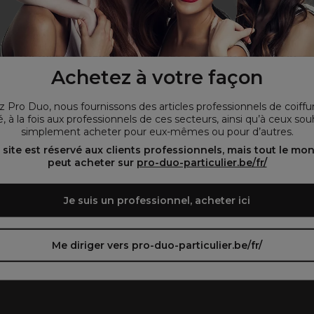
Wij willen er zeker van zijn dat u onze site bekijkt in
de taal die u wenst. / Nous voulons nous assurer
Achetez à votre façon
que vous consultez notre site dans la langue que
vous préférez.
 Pro Duo, nous fournissons des articles professionnels de coiffu
, à la fois aux professionnels de ces secteurs, ainsi qu’à ceux sou
simplement acheter pour eux-mêmes ou pour d’autres.
oir le site en français ᐳ
Zie de site in het Nederlands
 site est réservé aux clients professionnels, mais tout le mo
peut acheter sur
pro-duo-particulier.be/fr/
Je suis un professionnel, acheter ici
Me diriger vers pro-duo-particulier.be/fr/