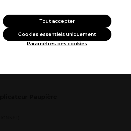
ode:
PRO10
Se connecter
Tout accepter
Cookies essentiels uniquement
roduits
Étudiants
Inspirations
Les Prix Professionnels
Paramètres des cookies
plicateur Paupière
SIONNEL)