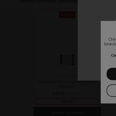
Derniers produits consultés
OFFRE
Chez
beauté
V
Ce
Jean Marin Make-Up
Jean Marin Recharge applicateur
Paupière
5,55 €
Hors TVA
OFFRE
Ajouter au panier