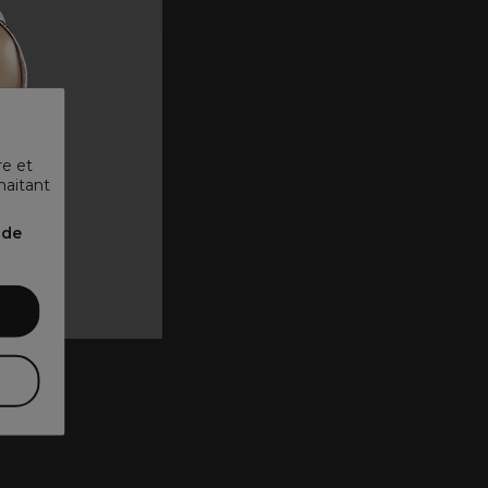
re et
haitant
 ᐳ
nde