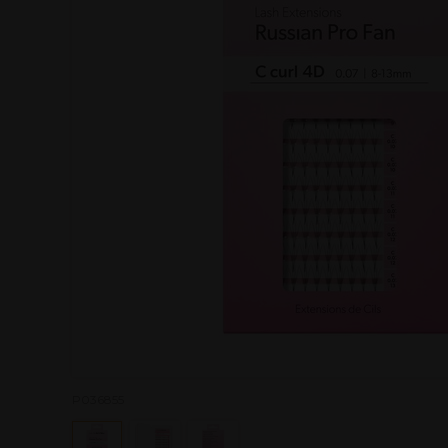
P036855