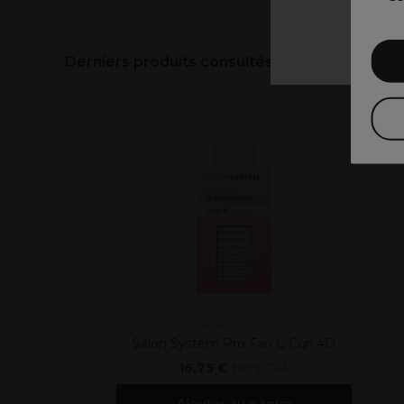
Derniers produits consultés
Salon System
Salon System Pro Fan C Curl 4D
16,75 €
Hors TVA