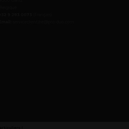
9000 Gand,
Belgique
+32 9 293 0073
(Français)
Email:
serviceclient.be@pro-duo.com
articuliers !