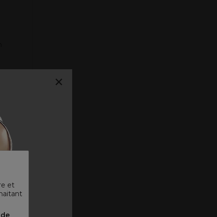
n
×
re et
haitant
 ᐳ
nde