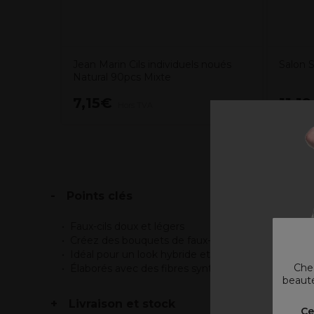
Jean Marin Cils individuels noués
Salon 
Natural 90pcs Mixte
7,15€
11,1
Hors TVA
Points clés
Faux-cils doux et légers
Créez des bouquets de faux-cils sur mesure
Idéal pour un look hybride et unique
Chez
Élaborés avec des fibres synthétiques de haute qu
beauté
Livraison et stock
V
Ce