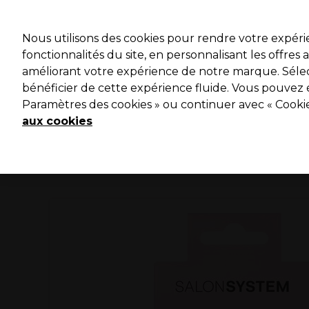
Profitez 
Nous utilisons des cookies pour rendre votre expér
fonctionnalités du site, en personnalisant les offres
améliorant votre expérience de notre marque. Sélec
Marques
Bons plans ⭐
Coiffure
Electro et Matériel
bénéficier de cette expérience fluide. Vous pouvez 
Paramètres des cookies » ou continuer avec « Cooki
Livraison le lendemain*
Après expédition, du lundi au vendredi
aux cookies