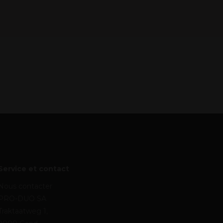
Service et contact
Nous contacter
PRO-DUO SA
Traktaatweg 1,