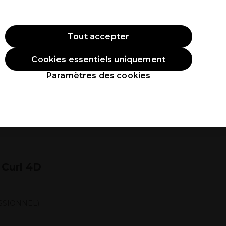
ode:
PRO10
Se connecter
Tout accepter
Cookies essentiels uniquement
roduits
Étudiants
Inspirations
Les Prix Professionnels
Paramètres des cookies
 Curl 4D
SSIONNEL)