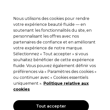
Profitez de 10 % de remise sur votre première commande pro duo avec le code:
PRO10
Se connecter
Nous utilisons des cookies pour rendre
votre expérience beauté fluide — en
Marques
Bons plans ⭐
Coiffure
Electro et Matériel
Equip
soutenant les fonctionnalités du site, en
personnalisant les offres avec nos
Livraison le lendemain*
Après expédition, du lundi au vendredi
partenaires de confiance et en améliorant
votre expérience de notre marque.
Sélectionnez « Tout accepter » si vous
Marvelash
souhaitez bénéficier de cette expérience
Marvelash Cils Individuels C Curl 0.20
fluide. Vous pouvez également définir vos
Vol 9-15mm
préférences via « Paramètres des cookies »
ou continuer avec « Cookies essentiels
(
1
)
uniquement ».
Politique relative aux
10,95 €
Hors TVA
(TARIF PROFESSIONNEL)
cookies
(
13,25 €
TVA incluse)
Tout accepter