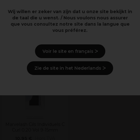
Wij willen er zeker van zijn dat u onze site bekijkt in
de taal die u wenst. / Nous voulons nous assurer
Lire les avis
que vous consultez notre site dans la langue que
vous préférez.
Derniers produits consultés
Voir le site en français ᐳ
Zie de site in het Nederlands ᐳ
Marvelash
Marvelash Cils Individuels C
Curl 0.20 Vol 9-15mm
10,95 €
Hors TVA