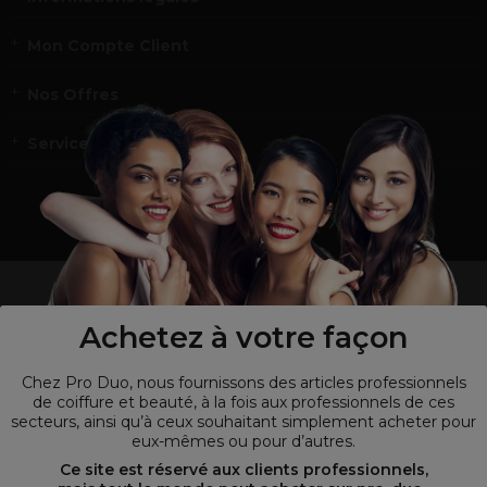
Mon Compte Client
Nos Offres
Service et contact
un professionnel de la coiffure ou de la beauté?
Visitez notre site pour
les particuliers !
Achetez à votre façon
Chez Pro Duo, nous fournissons des articles professionnels
de coiffure et beauté, à la fois aux professionnels de ces
secteurs, ainsi qu’à ceux souhaitant simplement acheter pour
eux-mêmes ou pour d’autres.
Ce site est réservé aux clients professionnels,