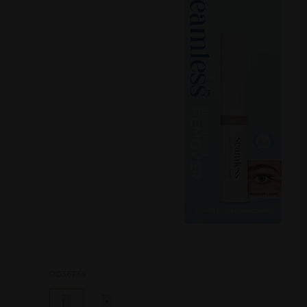
P036734