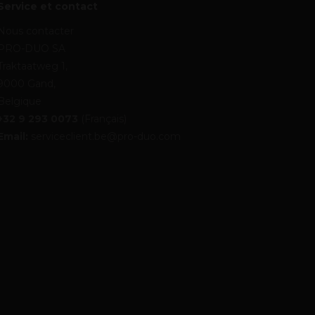
Service et contact
Nous contacter
PRO-DUO SA
Traktaatweg 1,
9000 Gand,
Belgique
+32 9 293 0073
(Français)
Email:
serviceclient.be@pro-duo.com