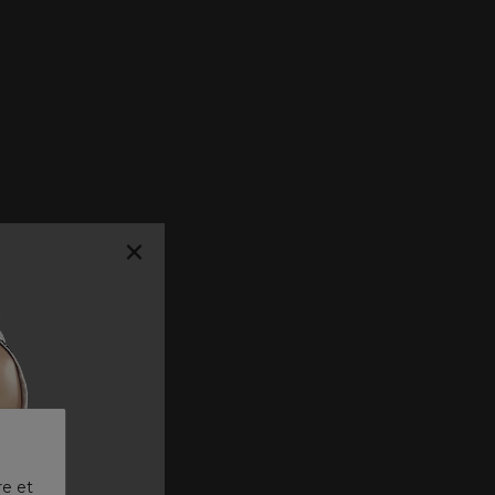
×
re et