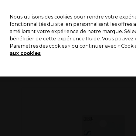
Profitez 
Nous utilisons des cookies pour rendre votre expér
fonctionnalités du site, en personnalisant les offres
améliorant votre expérience de notre marque. Sélec
Marques
Bons plans ⭐
Coiffure
Electro et Matériel
bénéficier de cette expérience fluide. Vous pouvez 
Paramètres des cookies » ou continuer avec « Cooki
Livraison le lendemain*
Après expédition, du lundi au vendredi
aux cookies