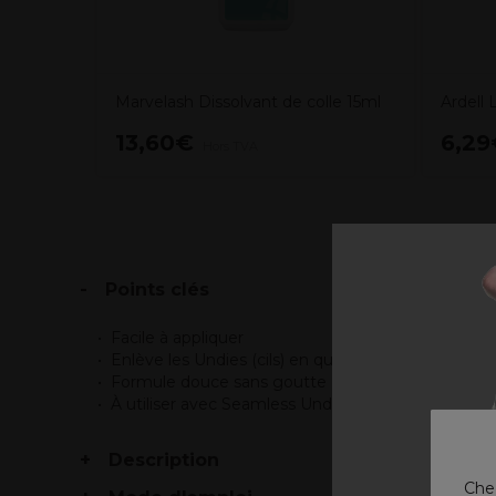
Marvelash Dissolvant de colle 15ml
Ardell
13,60€
6,29
Hors TVA
Points clés
Facile à appliquer
Enlève les Undies (cils) en quelques secondes
Formule douce sans goutte
À utiliser avec Seamless Undies et Duo BondxxxxS
Description
Chez