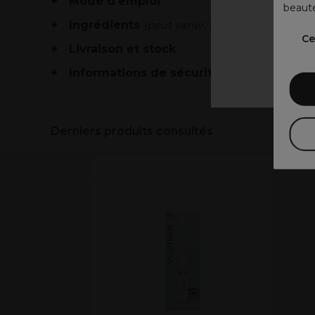
Mode d'emploi
beauté
Ingrédients
(peut varier, voir emballage)
V
Ce
Livraison et stock
Informations de sécurité
Derniers produits consultés