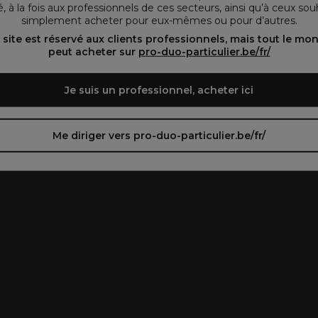
, à la fois aux professionnels de ces secteurs, ainsi qu’à ceux sou
simplement acheter pour eux-mêmes ou pour d’autres.
oir le site en français ᐳ
Zie de site in het Nederlands
 site est réservé aux clients professionnels, mais tout le mo
peut acheter sur
pro-duo-particulier.be/fr/
Je suis un professionnel, acheter ici
Me diriger vers pro-duo-particulier.be/fr/