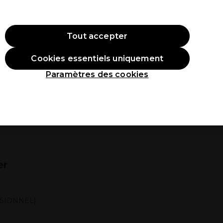
ode:
PRO10
Se connecter
Tout accepter
Cookies essentiels uniquement
roduits
Étudiants
Inspirations
Les Prix Professionnels
Paramètres des cookies
er
SSIONNEL)