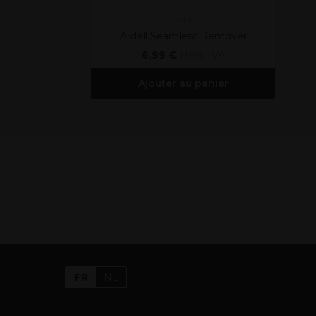
Ardell
Ardell Seamless Remover
6,99 €
Hors TVA
Ajouter au panier
FR
NL