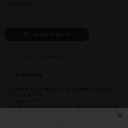
Ajouter au panier
Ajouter à ma liste de souhaits
Points clés
Fabriqué En Bambou De Haute Qualité Écologique
Et Biodégradable.
Hygiénique Et Jetable.
Idéal Pour Tous Les Soins Des Cils Et Des Sourcils Le
×
Nettoyage Et L’Application De Produits.
Parfait Pour Le Brow Lift Pour Brosser Délicatement
Les Sourcils Et Leur Donner Une Jolie Forme.