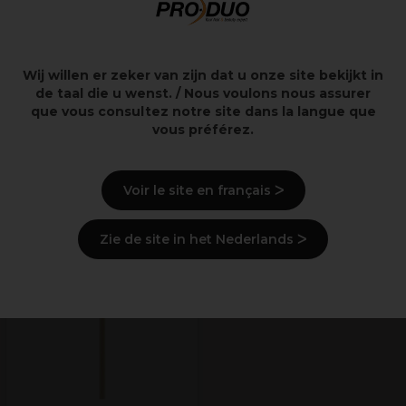
Description
Wij willen er zeker van zijn dat u onze site bekijkt in
Livraison et stock
de taal die u wenst. / Nous voulons nous assurer
que vous consultez notre site dans la langue que
vous préférez.
Lire les avis
Voir le site en français ᐳ
Derniers produits consultés
Zie de site in het Nederlands ᐳ