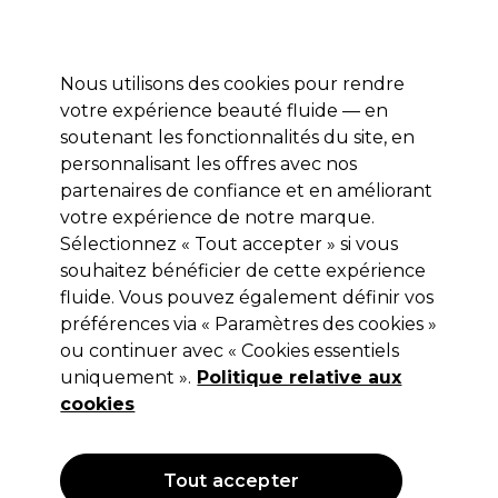
Profitez de 10 % de remise sur votre première commande pro duo avec le code:
PRO10
Se connecter
Nous utilisons des cookies pour rendre
votre expérience beauté fluide — en
Marques
Bons plans ⭐
Coiffure
Electro et Matériel
Equip
soutenant les fonctionnalités du site, en
personnalisant les offres avec nos
Livraison le lendemain*
Après expédition, du lundi au vendredi
partenaires de confiance et en améliorant
votre expérience de notre marque.
Sélectionnez « Tout accepter » si vous
Salon System
souhaitez bénéficier de cette expérience
Salon System Applicateurs éponge en
fluide. Vous pouvez également définir vos
bamboo x100
préférences via « Paramètres des cookies »
ou continuer avec « Cookies essentiels
(
1
)
uniquement ».
Politique relative aux
11,99 €
Hors TVA
(TARIF PROFESSIONNEL)
cookies
(
14,51 €
TVA incluse)
Tout accepter