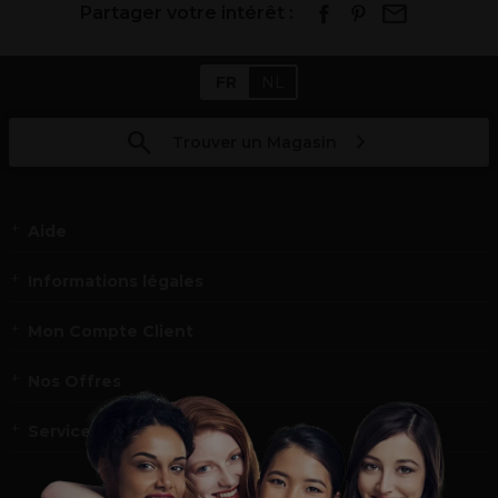
Partager votre intérêt :
FR
NL
Trouver un Magasin
Aide
Informations légales
Mon Compte Client
Nos Offres
Service et contact