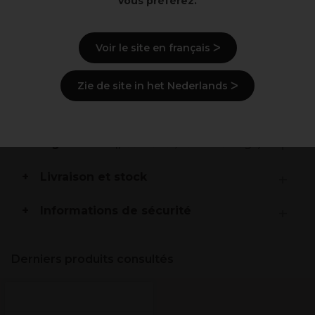
vous préférez.
aux cils naturels rapidement et efficacement.
Temps de prise très rapide : 1 à 5 secondes.
Finition noire brillante résistante à l'eau.
Voir le site en français ᐳ
Description
Zie de site in het Nederlands ᐳ
Mode d'emploi
Ingrédients
(peut varier, voir emballage)
Livraison et stock
Informations de sécurité
Derniers produits consultés