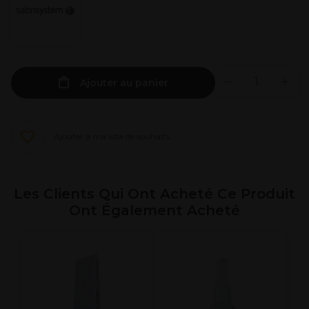
Ajouter au panier
Ajouter à ma liste de souhaits
Les Clients Qui Ont Acheté Ce Produit
Ont Également Acheté
S
E
C