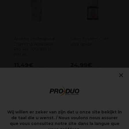
Andreia Professional
Salon System Colle
Diamond Washable
ultra rapide
Pro File 100/180 10
pièces
11,49€
24,99€
Hors TVA
Hors TVA
×
Points clés
Wij willen er zeker van zijn dat u onze site bekijkt in
Performance supérieure colle à prise rapide de
de taal die u wenst. / Nous voulons nous assurer
qualité cosmétique pour technicien(ne)s avancé(e)s.
que vous consultez notre site dans la langue que
Colle de manière permanente les extensions de cils