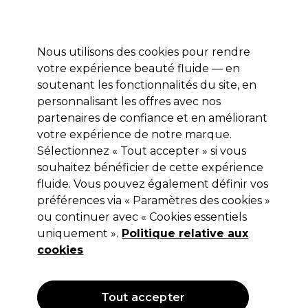
Profitez de 10 % de remise sur votre première commande pro duo avec le code:
PRO10
Se connecter
Nous utilisons des cookies pour rendre
votre expérience beauté fluide — en
Marques
Bons plans ⭐
Coiffure
Electro et Matériel
Equip
soutenant les fonctionnalités du site, en
personnalisant les offres avec nos
Livraison le lendemain*
Après expédition, du lundi au vendredi
partenaires de confiance et en améliorant
votre expérience de notre marque.
Sélectionnez « Tout accepter » si vous
Salon System
souhaitez bénéficier de cette expérience
Salon System Lash Extensions Colle
fluide. Vous pouvez également définir vos
Prise Rapide 5g
préférences via « Paramètres des cookies »
ou continuer avec « Cookies essentiels
(
0
)
uniquement ».
Politique relative aux
19,99 €
Hors TVA
(TARIF PROFESSIONNEL)
cookies
(
24,19 €
TVA incluse)
Tout accepter