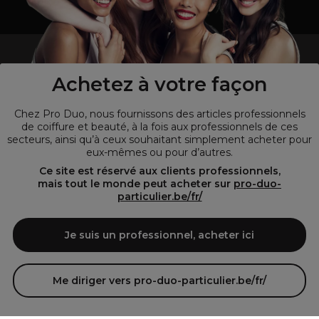
un professionnel de la coiffure ou de la beauté?
Visitez notre site pour
les particuliers !
Achetez à votre façon
Chez Pro Duo, nous fournissons des articles professionnels
de coiffure et beauté, à la fois aux professionnels de ces
secteurs, ainsi qu’à ceux souhaitant simplement acheter pour
eux-mêmes ou pour d’autres.
Ce site est réservé aux clients professionnels,
mais tout le monde peut acheter sur
pro-duo-
particulier.be/fr/
© Tous droits réservés © Pro-Duo
2026
Je suis un professionnel, acheter ici
Pro-Duo est le choix incontournable pour les professionnels de la
beauté à la recherche de produits de qualité supérieure. Notre
assortiment diversifié, qui inclut des articles innovants et respectueux
Me diriger vers pro-duo-particulier.be/fr/
de l'environnement, répond aux attentes des salons de coiffure et
instituts de beauté modernes.