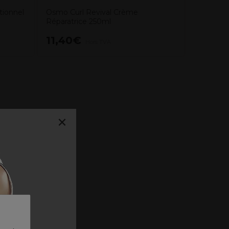
tionnel
Osmo Curl Revival Crème
Réparatrice 250ml
11,40€
12,69
Hors TVA
×