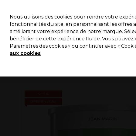
Profitez 
Nous utilisons des cookies pour rendre votre expér
fonctionnalités du site, en personnalisant les offres
améliorant votre expérience de notre marque. Sélec
Marques
Bons plans ⭐
Coiffure
Electro et Matériel
bénéficier de cette expérience fluide. Vous pouvez 
Paramètres des cookies » ou continuer avec « Cooki
Livraison le lendemain*
Après expédition, du lundi au vendredi
aux cookies
OFFRE
OFFRE EN LIGNE