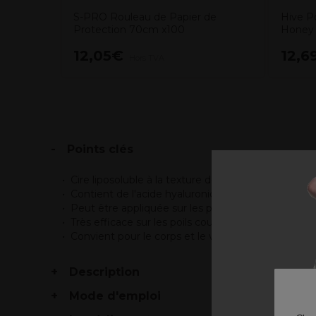
S-PRO Rouleau de Papier de
Hive P
Protection 70cm x100
Honey
12,05€
12,6
Hors TVA
Points clés
Cire liposoluble à la texture douce et crémeuse e
Contient de l'acide hyaluronique bien connu pour 
Peut être appliquée sur les peaux sensibles
Très efficace sur les poils courts
Convient pour le corps et le visage
Description
Mode d'emploi