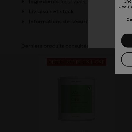
Chez
Ingrédients
(peut varier, voir emballage)
beauté
Livraison et stock
V
Ce
Informations de sécurité
Derniers produits consultés
OFFRE
OFFRE EN LIGNE
Jean Marin Epil