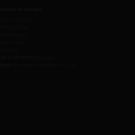
Service et contact
Nous contacter
PRO-DUO SA
Traktaatweg 1,
9000 Gand,
Belgique
+32 9 293 0073
(Français)
Email:
serviceclient.be@pro-duo.com