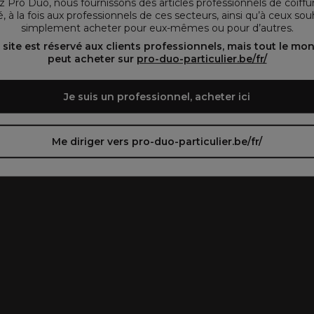
 Pro Duo, nous fournissons des articles professionnels de coiffu
, à la fois aux professionnels de ces secteurs, ainsi qu’à ceux sou
simplement acheter pour eux-mêmes ou pour d’autres.
oir le site en français ᐳ
Zie de site in het Nederlands
 site est réservé aux clients professionnels, mais tout le mo
peut acheter sur
pro-duo-particulier.be/fr/
Je suis un professionnel, acheter ici
Me diriger vers pro-duo-particulier.be/fr/