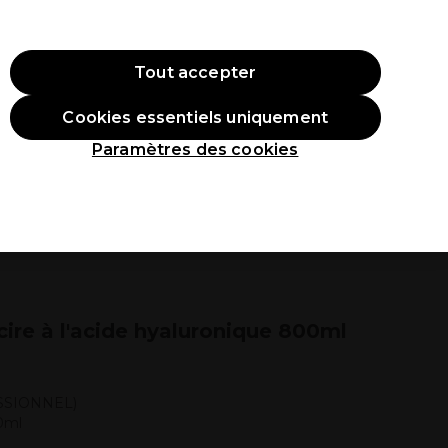
ode:
PRO10
Se connecter
Tout accepter
Cookies essentiels uniquement
roduits
Étudiants
Inspirations
Les Prix Professionnels
Paramètres des cookies
ire à l'acide hyaluronique 800ml
SSIONNEL)
00ml