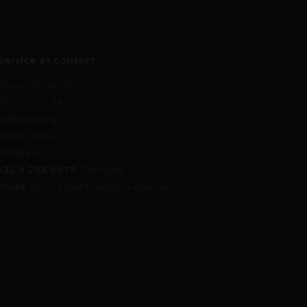
Service et contact
Nous contacter
PRO-DUO SA
Traktaatweg 1,
9000 Gand,
Belgique
+32 9 293 0073
(Français)
Email:
serviceclient.be@pro-duo.com