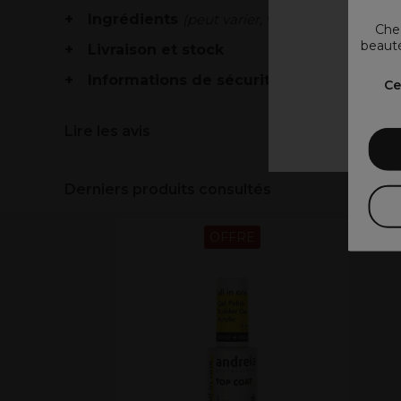
Ingrédients
(peut varier, voir emballage)
Chez
beauté
Livraison et stock
V
Informations de sécurité
Ce
Lire les avis
Derniers produits consultés
OFFRE