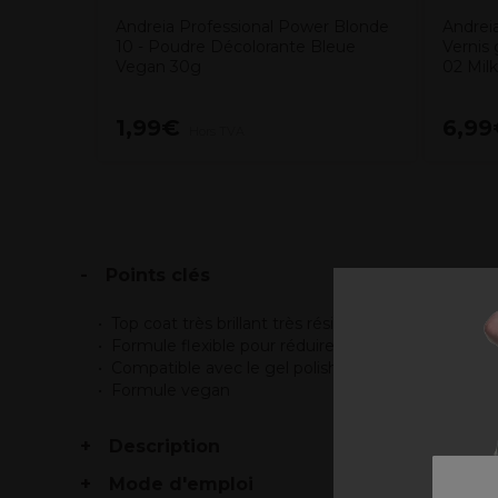
Andreia Professional Power Blonde
Andreia
10 - Poudre Décolorante Bleue
Vernis 
Vegan 30g
02 Milk
1,99€
6,99
Hors TVA
Points clés
Top coat très brillant très résistant et avec filtre u
Formule flexible pour réduire les risque de cassur
Compatible avec le gel polish le builder gel et l'ac
Formule vegan
Description
Mode d'emploi