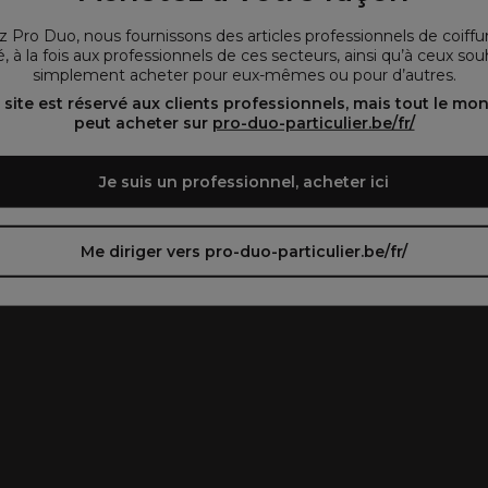
vous préférez.
 Pro Duo, nous fournissons des articles professionnels de coiffu
, à la fois aux professionnels de ces secteurs, ainsi qu’à ceux sou
simplement acheter pour eux-mêmes ou pour d’autres.
oir le site en français ᐳ
Zie de site in het Nederlands
 site est réservé aux clients professionnels, mais tout le mo
peut acheter sur
pro-duo-particulier.be/fr/
Je suis un professionnel, acheter ici
Me diriger vers pro-duo-particulier.be/fr/