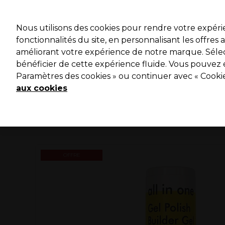
Profitez 
Nous utilisons des cookies pour rendre votre expér
fonctionnalités du site, en personnalisant les offres
améliorant votre expérience de notre marque. Sélec
Marques
Bons plans ⭐
Coiffure
Electro et Matériel
bénéficier de cette expérience fluide. Vous pouvez 
Paramètres des cookies » ou continuer avec « Cooki
Livraison le lendemain*
Après expédition, du lundi au vendredi
aux cookies
OFFRE