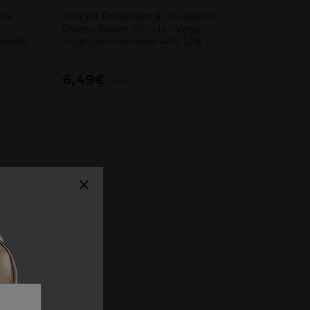
tle
Andreia Professional Developer
Cream Power Blonde - Vegan
cosité -
Hydrogen Peroxide 40V 12% 1L
6,49€
15,99
Hors TVA
×