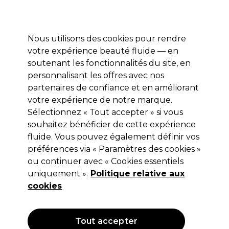
Profitez de 10 % de remise sur votre première commande pro duo avec le code:
PRO10
Se connecter
Nous utilisons des cookies pour rendre
votre expérience beauté fluide — en
Marques
Bons plans ⭐
Coiffure
Electro et Matériel
Equip
soutenant les fonctionnalités du site, en
personnalisant les offres avec nos
Livraison le lendemain*
Après expédition, du lundi au vendredi
partenaires de confiance et en améliorant
votre expérience de notre marque.
Sélectionnez « Tout accepter » si vous
OPI
souhaitez bénéficier de cette expérience
OPI Natural Nail Base Coat 15ml
fluide. Vous pouvez également définir vos
préférences via « Paramètres des cookies »
(
0
)
ou continuer avec « Cookies essentiels
8,50 €
Hors TVA
(TARIF PROFESSIONNEL)
uniquement ».
Politique relative aux
(
10,29 €
TVA incluse)
| 56.67 € pour 100ml
cookies
OFFRE
Tout accepter