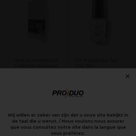
O
V
Y
Andreia Professional
OPI Natural Nail Top
Halfmoon Washable
Coat 15ml
Pro Buffer 100/180 10
×
pièces
11,49€
8,50€
Hors TVA
Hors TVA
Wij willen er zeker van zijn dat u onze site bekijkt in
de taal die u wenst. / Nous voulons nous assurer
Points clés
que vous consultez notre site dans la langue que
vous préférez.