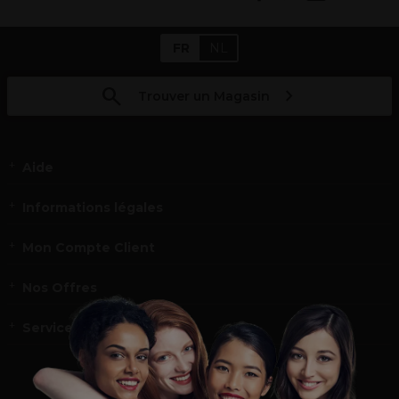
FR
NL
Trouver un Magasin
Aide
Informations légales
Mon Compte Client
Nos Offres
Service et contact