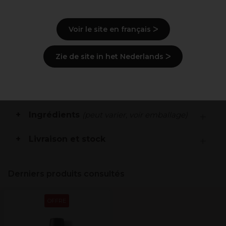
La base classique des teintes OPI en Nail Lacquer
Favorise une manucure longue tenue jusqu'à 7 jours
Empêche les ongles naturels de se colorer et de
Voir le site en français ᐳ
jaunir
Zie de site in het Nederlands ᐳ
Description
Mode d'emploi
Ingrédients
(peut varier, voir emballage)
Livraison et stock
Derniers produits consultés
OFFRE