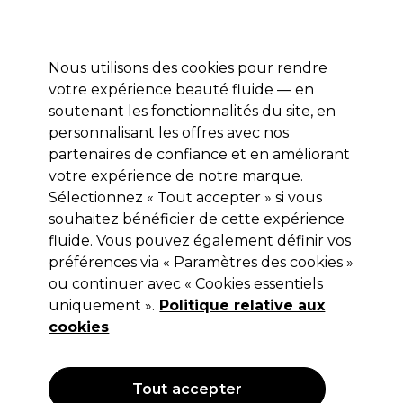
Profitez de 10 % de remise sur votre première commande pro duo avec le code:
PRO10
Se connecter
Nous utilisons des cookies pour rendre
votre expérience beauté fluide — en
Marques
Bons plans ⭐
Coiffure
Electro et Matériel
Equip
soutenant les fonctionnalités du site, en
personnalisant les offres avec nos
Livraison le lendemain*
Après expédition, du lundi au vendredi
partenaires de confiance et en améliorant
votre expérience de notre marque.
Sélectionnez « Tout accepter » si vous
OPI
souhaitez bénéficier de cette expérience
OPI Dissolvant sans acétone 110ml
fluide. Vous pouvez également définir vos
préférences via « Paramètres des cookies »
(
0
)
ou continuer avec « Cookies essentiels
5,10 €
Hors TVA
(TARIF PROFESSIONNEL)
uniquement ».
Politique relative aux
(
6,17 €
TVA incluse)
| 4.64 € pour 100ml
cookies
Tout accepter