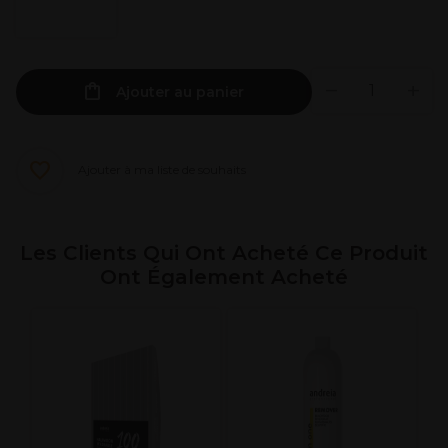
Ajouter au panier
Ajouter à ma liste de souhaits
Les Clients Qui Ont Acheté Ce Produit
Ont Également Acheté
O
B