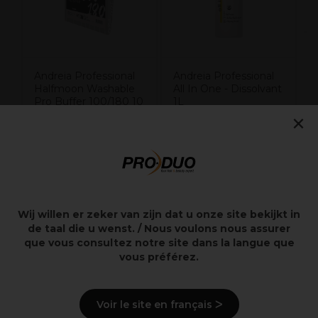
Andreia Professional
Andreia Professional
Halfmoon Washable
All In One - Dissolvant
Pro Buffer 100/180 10
1L
×
pièces
11,49€
6,99€
Hors TVA
Hors TVA
Wij willen er zeker van zijn dat u onze site bekijkt in
Points clés
de taal die u wenst. / Nous voulons nous assurer
que vous consultez notre site dans la langue que
vous préférez.
Dissolvant sans acétone hydratant et enrichi en aloe
vera.
Voir le site en français ᐳ
Description