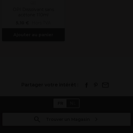
OPI
OPI Dissolvant sans
acétone 110ml
5,10 €
Hors TVA
Ajouter au panier
Partager votre intérêt :
FR
NL
Trouver un Magasin