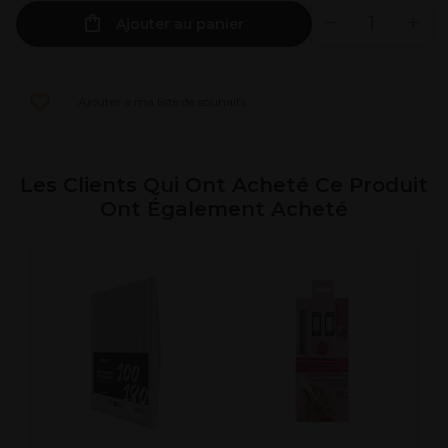
Ajouter au panier
Ajouter à ma liste de souhaits
Les Clients Qui Ont Acheté Ce Produit
Ont Également Acheté
X
R
7