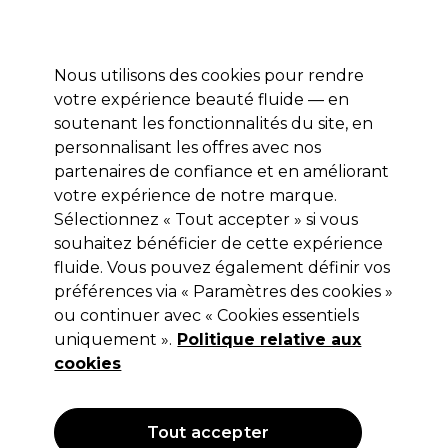
Profitez de 10 % de remise sur votre première commande pro duo avec le code:
PRO10
Se connecter
Nous utilisons des cookies pour rendre
votre expérience beauté fluide — en
Marques
Bons plans ⭐
Coiffure
Electro et Matériel
Equip
soutenant les fonctionnalités du site, en
personnalisant les offres avec nos
Livraison le lendemain*
Après expédition, du lundi au vendredi
partenaires de confiance et en améliorant
votre expérience de notre marque.
Sélectionnez « Tout accepter » si vous
ASP
souhaitez bénéficier de cette expérience
ASP Bloc Brilliance 3 Way
fluide. Vous pouvez également définir vos
préférences via « Paramètres des cookies »
(
0
)
ou continuer avec « Cookies essentiels
3,09 €
Hors TVA
(TARIF PROFESSIONNEL)
uniquement ».
Politique relative aux
(
3,74 €
TVA incluse)
cookies
Tout accepter