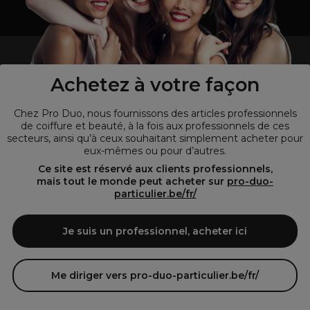
un professionnel de la coiffure ou de la beauté?
Visitez notre site pour
les particuliers !
Achetez à votre façon
Chez Pro Duo, nous fournissons des articles professionnels
de coiffure et beauté, à la fois aux professionnels de ces
secteurs, ainsi qu’à ceux souhaitant simplement acheter pour
eux-mêmes ou pour d’autres.
Ce site est réservé aux clients professionnels,
mais tout le monde peut acheter sur
pro-duo-
particulier.be/fr/
© Tous droits réservés © Pro-Duo
2026
Je suis un professionnel, acheter ici
Pro-Duo est le choix incontournable pour les professionnels de la
beauté à la recherche de produits de qualité supérieure. Notre
assortiment diversifié, qui inclut des articles innovants et respectueux
Me diriger vers pro-duo-particulier.be/fr/
de l'environnement, répond aux attentes des salons de coiffure et
instituts de beauté modernes.