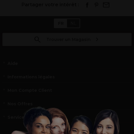
Partager votre intérêt :
FR
NL
Trouver un Magasin
Aide
Informations légales
Mon Compte Client
Nos Offres
Service et contact