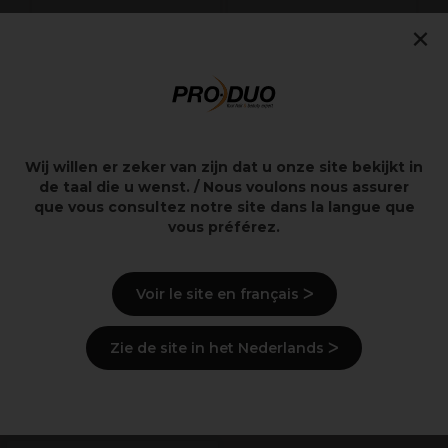
×
Andreia Professional
ASP Lime à Ongles
Halfmoon Washable
en Acier Inoxydable
Pro Buffer 100/180 10
pièces
11,49€
9,15€
Hors TVA
Hors TVA
Wij willen er zeker van zijn dat u onze site bekijkt in
de taal die u wenst. / Nous voulons nous assurer
que vous consultez notre site dans la langue que
vous préférez.
Points clés
Voir le site en français ᐳ
Livraison et stock
Zie de site in het Nederlands ᐳ
Derniers produits consultés