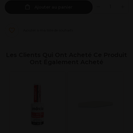
Ajouter au panier
Ajouter à ma liste de souhaits
Les Clients Qui Ont Acheté Ce Produit
Ont Également Acheté
A
P
C