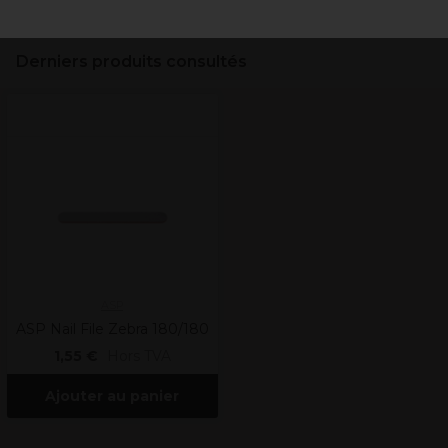
Derniers produits consultés
ASP
ASP Nail File Zebra 180/180
1,55 €
Hors TVA
Ajouter au panier