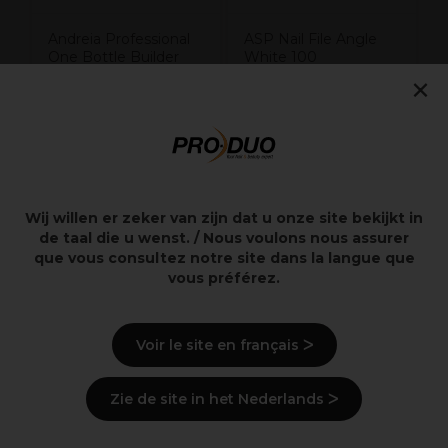
ASP Nail File Angle
Andreia Professional
White 100
One Bottle Builder
×
Gel 3 In 1 - Gel de
Construction 3 en 1
Faible Viscosité - Rose
Nude 14ml
7,99€
2,15€
Hors TVA
Hors TVA
Wij willen er zeker van zijn dat u onze site bekijkt in
de taal die u wenst. / Nous voulons nous assurer
que vous consultez notre site dans la langue que
vous préférez.
Points clés
Voir le site en français ᐳ
Livraison et stock
Zie de site in het Nederlands ᐳ
Lire les avis