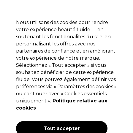
Profitez de 10 % de remise sur votre première commande pro duo avec le code:
PRO10
Se connecter
Nous utilisons des cookies pour rendre
votre expérience beauté fluide — en
Marques
Bons plans ⭐
Coiffure
Electro et Matériel
Equip
soutenant les fonctionnalités du site, en
personnalisant les offres avec nos
Livraison le lendemain*
Après expédition, du lundi au vendredi
partenaires de confiance et en améliorant
votre expérience de notre marque.
Sélectionnez « Tout accepter » si vous
ASP
souhaitez bénéficier de cette expérience
ASP Nail File Zebra 180/180
fluide. Vous pouvez également définir vos
préférences via « Paramètres des cookies »
(
2
)
ou continuer avec « Cookies essentiels
1,55 €
Hors TVA
(TARIF PROFESSIONNEL)
uniquement ».
Politique relative aux
(
1,88 €
TVA incluse)
cookies
Tout accepter