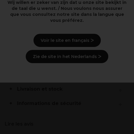
Wij willen er zeker van zijn dat u onze site bekijkt in
Pré-polissez pour gagner du temps pendant
de taal die u wenst. / Nous voulons nous assurer
l’application
que vous consultez notre site dans la langue que
Pré-sculptez avec une crête sur la courbe en C pour
vous préférez.
obtenir une forme parfaite
Haute résistance pour réduire les ongles cassants et
dédoublés
Voir le site en français ᐳ
Il suffit de les tremper pour les retirer
Zie de site in het Nederlands ᐳ
Description
Mode d'emploi
Livraison et stock
Informations de sécurité
Lire les avis