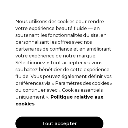
Profitez de 10 % de remise sur votre première commande pro duo avec le code:
PRO10
Se connecter
Nous utilisons des cookies pour rendre
votre expérience beauté fluide — en
Marques
Bons plans ⭐
Coiffure
Electro et Matériel
Equip
soutenant les fonctionnalités du site, en
personnalisant les offres avec nos
Livraison le lendemain*
Après expédition, du lundi au vendredi
partenaires de confiance et en améliorant
votre expérience de notre marque.
Sélectionnez « Tout accepter » si vous
2AM London
souhaitez bénéficier de cette expérience
2AM London Soft Gel Tips - Medium
fluide. Vous pouvez également définir vos
Coffin Blush 120 PK
préférences via « Paramètres des cookies »
ou continuer avec « Cookies essentiels
(
1
)
uniquement ».
Politique relative aux
7,99 €
Hors TVA
(TARIF PROFESSIONNEL)
cookies
(
9,67 €
TVA incluse)
OFFRE
Tout accepter