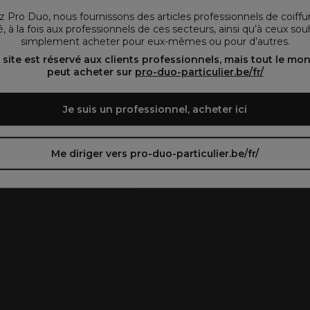
vous préférez.
 Pro Duo, nous fournissons des articles professionnels de coiffu
, à la fois aux professionnels de ces secteurs, ainsi qu’à ceux sou
simplement acheter pour eux-mêmes ou pour d’autres.
oir le site en français ᐳ
Zie de site in het Nederlands
 site est réservé aux clients professionnels, mais tout le mo
peut acheter sur
pro-duo-particulier.be/fr/
Je suis un professionnel, acheter ici
Me diriger vers pro-duo-particulier.be/fr/