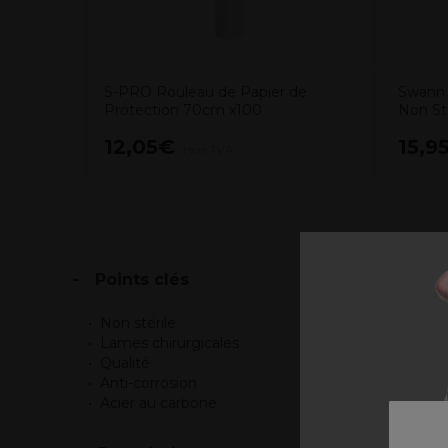
S-PRO Rouleau de Papier de
Swann 
Protection 70cm x100
Non St
12,05€
15,9
Hors TVA
Points clés
Non stérile
Lames chirurgicales
Qualité
Anti-corrosion
Acier au carbone