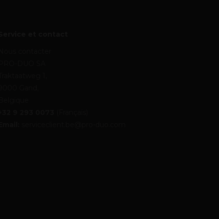
Service et contact
Nous contacter
PRO-DUO SA
Traktaatweg 1,
9000 Gand,
Belgique
+32 9 293 0073
(Français)
Email:
serviceclient.be@pro-duo.com