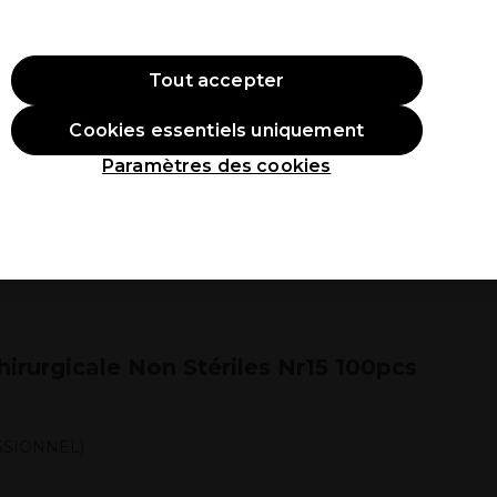
ode:
PRO10
Se connecter
Tout accepter
Cookies essentiels uniquement
roduits
Étudiants
Inspirations
Les Prix Professionnels
Paramètres des cookies
rurgicale Non Stériles Nr15 100pcs
SSIONNEL)