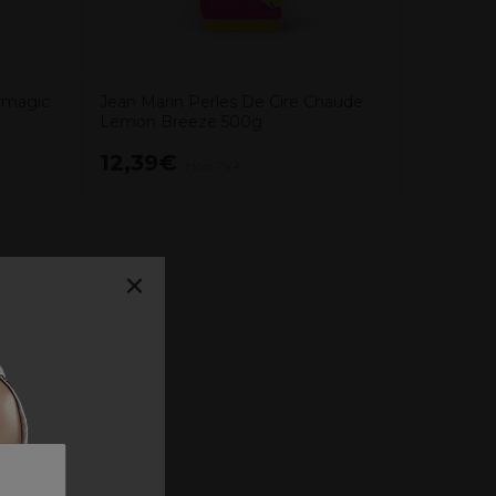
rmagic
Jean Marin Perles De Cire Chaude
Lemon Breeze 500g
12,39€
11,55
Hors TVA
×