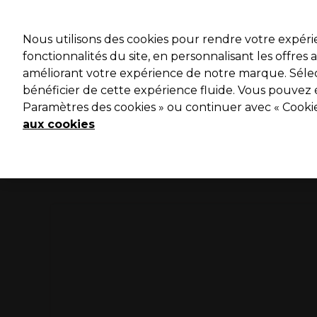
Profitez 
Nous utilisons des cookies pour rendre votre expér
fonctionnalités du site, en personnalisant les offres
améliorant votre expérience de notre marque. Sélec
Marques
Bons plans ⭐
Coiffure
Electro et Matériel
bénéficier de cette expérience fluide. Vous pouvez 
Paramètres des cookies » ou continuer avec « Cooki
Livraison le lendemain*
Après expédition, du lundi au vendredi
aux cookies