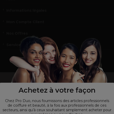
Informations légales
Mon Compte Client
Nos Offres
Service et contact
un professionnel de la coiffure ou de la beauté?
Visitez notre site pour
les particuliers !
Achetez à votre façon
Chez Pro Duo, nous fournissons des articles professionnels
de coiffure et beauté, à la fois aux professionnels de ces
secteurs, ainsi qu’à ceux souhaitant simplement acheter pour