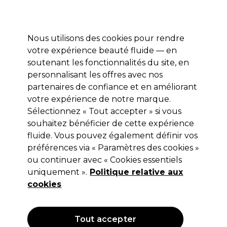
Profitez de 10 % de remise sur votre première commande pro duo avec le code:
PRO10
Se connecter
Nous utilisons des cookies pour rendre
votre expérience beauté fluide — en
Marques
Bons plans ⭐
Coiffure
Electro et Matériel
Equip
soutenant les fonctionnalités du site, en
personnalisant les offres avec nos
Livraison le lendemain*
Après expédition, du lundi au vendredi
partenaires de confiance et en améliorant
votre expérience de notre marque.
Sélectionnez « Tout accepter » si vous
L.C.P Professionnel Paris
souhaitez bénéficier de cette expérience
L.C.P Professionnel Paris Peeling anti-
fluide. Vous pouvez également définir vos
âge et anti-taches [AHA 30%]
préférences via « Paramètres des cookies »
ou continuer avec « Cookies essentiels
(
0
)
uniquement ».
Politique relative aux
40,70 €
Hors TVA
(TARIF PROFESSIONNEL)
cookies
(
49,25 €
TVA incluse)
| 81.40 € pour 100ml
Tout accepter