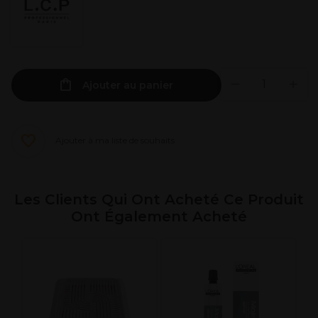
Ajouter au panier
Ajouter à ma liste de souhaits
Les Clients Qui Ont Acheté Ce Produit
Ont Également Acheté
L
P
b