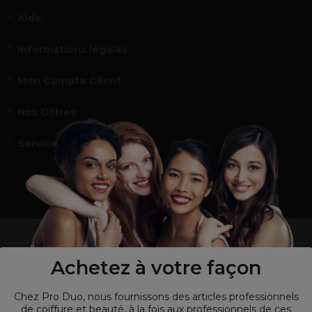
Aide
Informations légales
Mon Compte Client
Nos Offres
Service et contact
un professionnel de la coiffure ou de la beauté?
Visitez notre site pour
les particuliers !
Achetez à votre façon
Chez Pro Duo, nous fournissons des articles professionnels
de coiffure et beauté, à la fois aux professionnels de ces