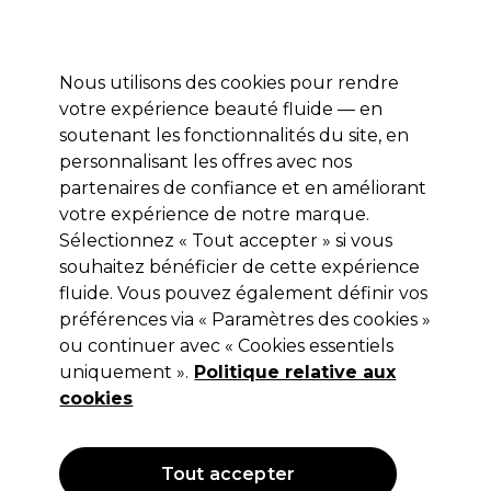
Profitez de 10 % de remise sur votre première commande pro duo avec le code:
PRO10
Se connecter
Nous utilisons des cookies pour rendre
votre expérience beauté fluide — en
Marques
Bons plans ⭐
Coiffure
Electro et Matériel
Equip
soutenant les fonctionnalités du site, en
personnalisant les offres avec nos
Livraison le lendemain*
Après expédition, du lundi au vendredi
partenaires de confiance et en améliorant
votre expérience de notre marque.
Sélectionnez « Tout accepter » si vous
Refectocil
souhaitez bénéficier de cette expérience
Refectocil Crème Protectrice 75ml
fluide. Vous pouvez également définir vos
préférences via « Paramètres des cookies »
(
0
)
ou continuer avec « Cookies essentiels
5,09 €
Hors TVA
(TARIF PROFESSIONNEL)
uniquement ».
Politique relative aux
(
6,16 €
TVA incluse)
| 6.79 € pour 100ml
cookies
Tout accepter