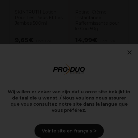
SKINTRUTH Lotion
Retinol Crème
Pour Les Pieds Et Les
Instantanée
Jambes 500ml
Raffermissante pour
le Cou 50g
9,65€
14,99€
Hors TVA
Hors TVA
×
Points clés
Wij willen er zeker van zijn dat u onze site bekijkt in
Protection
de taal die u wenst. / Nous voulons nous assurer
Anti tâches
que vous consultez notre site dans la langue que
Paupière inferieure
vous préférez.
Cils
Coloration
Voir le site en français ᐳ
Description