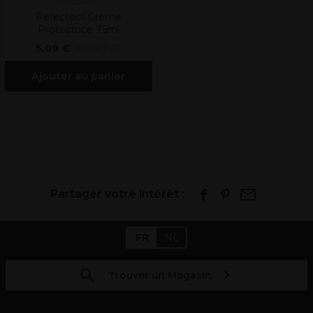
Refectocil
Refectocil Crème
Protectrice 75ml
5,09 €
Hors TVA
Ajouter au panier
Partager votre intérêt :
FR
NL
Trouver un Magasin