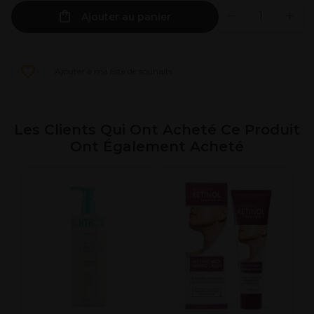
Ajouter au panier
Ajouter à ma liste de souhaits
Les Clients Qui Ont Acheté Ce Produit
Ont Également Acheté
P
T
S