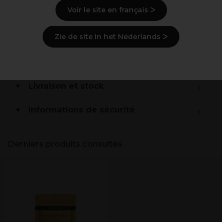
Voir le site en français ᐳ
Description
Zie de site in het Nederlands ᐳ
Mode d'emploi
Ingrédients
(peut varier, voir emballage)
Livraison et stock
Informations de sécurité
Derniers produits consultés