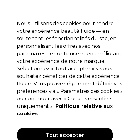
Profitez de 10 % de remise sur votre première commande pro duo avec le code:
PRO10
Se connecter
Nous utilisons des cookies pour rendre
votre expérience beauté fluide — en
Marques
Bons plans ⭐
Coiffure
Electro et Matériel
Equip
soutenant les fonctionnalités du site, en
personnalisant les offres avec nos
Livraison le lendemain*
Après expédition, du lundi au vendredi
partenaires de confiance et en améliorant
votre expérience de notre marque.
Sélectionnez « Tout accepter » si vous
Maskology
souhaitez bénéficier de cette expérience
Maskology Masque Visage Acide
fluide. Vous pouvez également définir vos
hyaluronique 22ml
préférences via « Paramètres des cookies »
ou continuer avec « Cookies essentiels
(
0
)
uniquement ».
Politique relative aux
3,80 €
Hors TVA
(TARIF PROFESSIONNEL)
cookies
(
4,60 €
TVA incluse)
| 17.27 € pour 100ml
Tout accepter