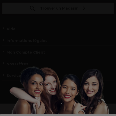
Trouver un Magasin
Aide
Informations légales
Mon Compte Client
Nos Offres
Service et contact
un professionnel de la coiffure ou de la beauté?
Visitez notre site pour
les particuliers !