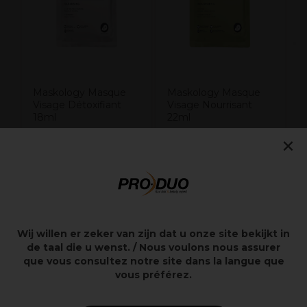
Maskology Masque
Maskology Masque
Visage Détoxifiant
Visage Nourrisant
18ml
22ml
×
3,80€
3,80€
Hors TVA
Hors TVA
Points clés
Wij willen er zeker van zijn dat u onze site bekijkt in
de taal die u wenst. / Nous voulons nous assurer
que vous consultez notre site dans la langue que
Nourrissant
Hydratant
vous préférez.
Anti-âge