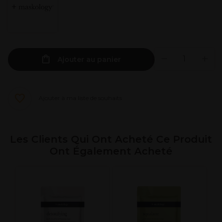
Ajouter au panier
Ajouter à ma liste de souhaits
Les Clients Qui Ont Acheté Ce Produit
Ont Également Acheté
V