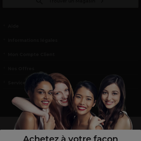
Trouver un Magasin
Aide
Informations légales
Mon Compte Client
Nos Offres
Service et contact
un professionnel de la coiffure ou de la beauté?
Visitez notre site pour
les particuliers !
Achetez à votre façon