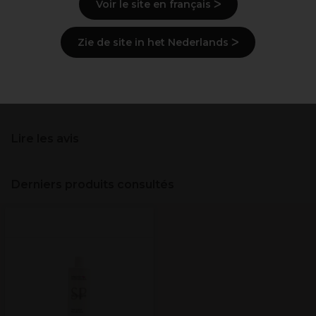
Voir le site en français ᐳ
Mode d'emploi
Zie de site in het Nederlands ᐳ
Ingrédients
(peut varier, voir emballage)
Livraison et stock
Lire les avis
Derniers produits consultés