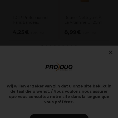
L.C.P Professionnel
Retinol Nettoyant À
Paris Bandeau
La Vitamine C 120ml
4,25€
8,99€
Hors TVA
Hors TVA
×
Points clés
Eau de rose Strictly Professional
Ingrédient de masque facial
Wij willen er zeker van zijn dat u onze site bekijkt in
Polyvalent
de taal die u wenst. / Nous voulons nous assurer
Émollient naturel
que vous consultez notre site dans la langue que
Conteneur de 500 ml
vous préférez.
Description