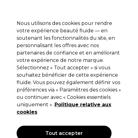
Profitez de 10 % de remise sur votre première commande pro duo avec le code:
PRO10
Se connecter
Nous utilisons des cookies pour rendre
votre expérience beauté fluide — en
Marques
Bons plans ⭐
Coiffure
Electro et Matériel
Equip
soutenant les fonctionnalités du site, en
personnalisant les offres avec nos
Livraison le lendemain*
Après expédition, du lundi au vendredi
partenaires de confiance et en améliorant
votre expérience de notre marque.
Sélectionnez « Tout accepter » si vous
Strictly Professional
souhaitez bénéficier de cette expérience
Strictly Professional Skin Eau de Rose
fluide. Vous pouvez également définir vos
500ml
préférences via « Paramètres des cookies »
ou continuer avec « Cookies essentiels
(
2
)
uniquement ».
Politique relative aux
5,95 €
Hors TVA
(TARIF PROFESSIONNEL)
cookies
(
7,20 €
TVA incluse)
| 1.19 € pour 100ml
Tout accepter