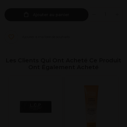
Ajouter au panier
Ajouter à ma liste de souhaits
Les Clients Qui Ont Acheté Ce Produit
Ont Également Acheté
P