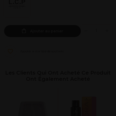
Ajouter au panier
Ajouter à ma liste de souhaits
Les Clients Qui Ont Acheté Ce Produit
Ont Également Acheté
L
P
b