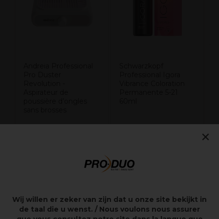
e
Andreia Professional
Schwarzkopf
Pro Duster
Professional Igora
Revolution -
Vibrance Coloration
Aspirateur de
Permanente 5-21
poussière d’ongles
60ml
sans brosses
74,99€
12,95€
×
Hors TVA
Hors TVA
Points clés
Wij willen er zeker van zijn dat u onze site bekijkt in
de taal die u wenst. / Nous voulons nous assurer
tous types de peaux