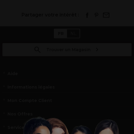
Partager votre intérêt :
FR
NL
Trouver un Magasin
Aide
Informations légales
Mon Compte Client
Nos Offres
Service et contact