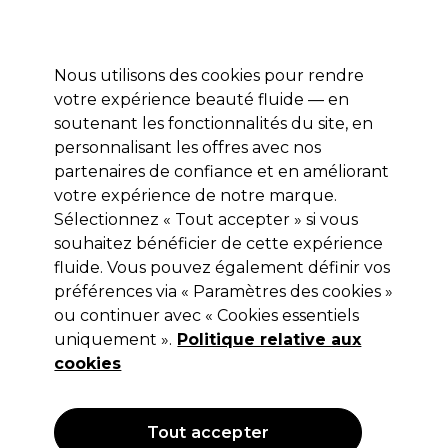
Profitez de 10 % de remise sur votre première commande pro duo avec le code:
PRO10
Se connecter
Nous utilisons des cookies pour rendre
votre expérience beauté fluide — en
Marques
Bons plans ⭐
Coiffure
Electro et Matériel
Equip
soutenant les fonctionnalités du site, en
personnalisant les offres avec nos
Livraison le lendemain*
Après expédition, du lundi au vendredi
partenaires de confiance et en améliorant
votre expérience de notre marque.
Sélectionnez « Tout accepter » si vous
L.C.P Professionnel Paris
souhaitez bénéficier de cette expérience
L.C.P Professionnel Paris Lotion
fluide. Vous pouvez également définir vos
neutralisante
préférences via « Paramètres des cookies »
ou continuer avec « Cookies essentiels
(
0
)
uniquement ».
Politique relative aux
20,30 €
Hors TVA
(TARIF PROFESSIONNEL)
cookies
(
24,56 €
TVA incluse)
| 20.30 € pour 100ml
Tout accepter