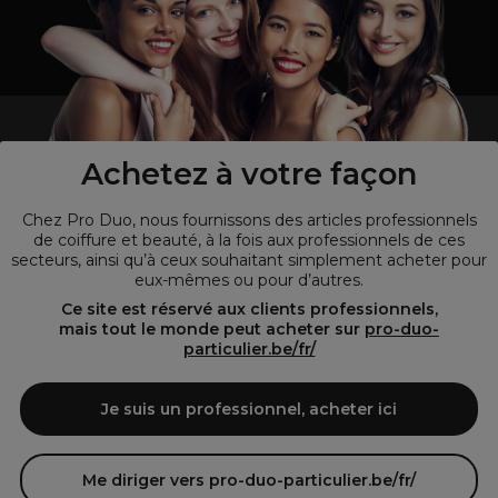
un professionnel de la coiffure ou de la beauté?
Visitez notre site pour
les particuliers !
Achetez à votre façon
Chez Pro Duo, nous fournissons des articles professionnels
de coiffure et beauté, à la fois aux professionnels de ces
secteurs, ainsi qu’à ceux souhaitant simplement acheter pour
eux-mêmes ou pour d’autres.
Ce site est réservé aux clients professionnels,
mais tout le monde peut acheter sur
pro-duo-
particulier.be/fr/
© Tous droits réservés © Pro-Duo
2026
Je suis un professionnel, acheter ici
Pro-Duo est le choix incontournable pour les professionnels de la
beauté à la recherche de produits de qualité supérieure. Notre
assortiment diversifié, qui inclut des articles innovants et respectueux
Me diriger vers pro-duo-particulier.be/fr/
de l'environnement, répond aux attentes des salons de coiffure et