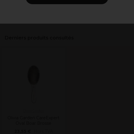
Distribue les huiles
Livraison et stock
Derniers produits consultés
Olivia Garden
Olivia Garden CareExpert
Oval Boar Brosse
23,55 €
Hors TVA