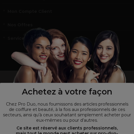
Mon Compte Client
Nos Offres
Service et contact
un professionnel de la coiffure ou de la beauté?
Visitez notre site pour
les particuliers !
Achetez à votre façon
Chez Pro Duo, nous fournissons des articles professionnels
de coiffure et beauté, à la fois aux professionnels de ces
secteurs, ainsi qu’à ceux souhaitant simplement acheter pour
eux-mêmes ou pour d’autres.
Ce site est réservé aux clients professionnels,
mais tout le monde peut acheter sur
pro-duo-