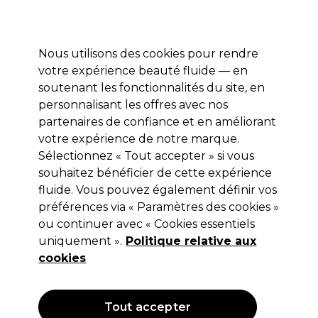
Profitez de 10 % de remise sur votre première commande pro duo avec le code:
PRO10
Se connecter
Nous utilisons des cookies pour rendre
votre expérience beauté fluide — en
Marques
Bons plans ⭐
Coiffure
Electro et Matériel
Equip
soutenant les fonctionnalités du site, en
personnalisant les offres avec nos
Livraison le lendemain*
Après expédition, du lundi au vendredi
partenaires de confiance et en améliorant
votre expérience de notre marque.
Sélectionnez « Tout accepter » si vous
Olivia Garden
souhaitez bénéficier de cette expérience
Olivia Garden CareExpert Oval Boar
fluide. Vous pouvez également définir vos
Brosse
préférences via « Paramètres des cookies »
ou continuer avec « Cookies essentiels
(
0
)
uniquement ».
Politique relative aux
23,55 €
Hors TVA
(TARIF PROFESSIONNEL)
cookies
(
28,50 €
TVA incluse)
Tout accepter