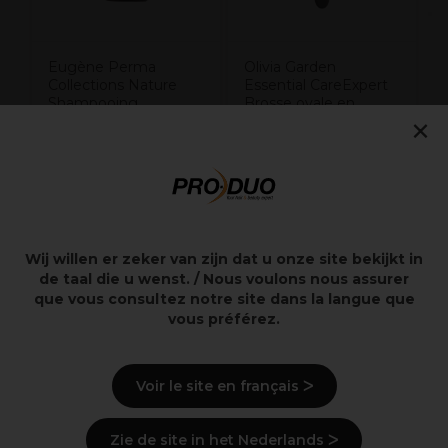
Eugène Perma
Olivia Garden
Collections Nature
Essential CareExpert
Shampooing
Brosse ovale en
×
Hydratant Quotidien
sanglier et nylon Noir
300ml
10,50€
20,22€
Hors TVA
Hors TVA
Wij willen er zeker van zijn dat u onze site bekijkt in
de taal die u wenst. / Nous voulons nous assurer
que vous consultez notre site dans la langue que
Points clés
vous préférez.
Démêler et briller
Confort démêlant luxueux
Voir le site en français ᐳ
Démêler et nourrir
Beaux cheveux sains
Améliorer la brillance naturelle
Zie de site in het Nederlands ᐳ