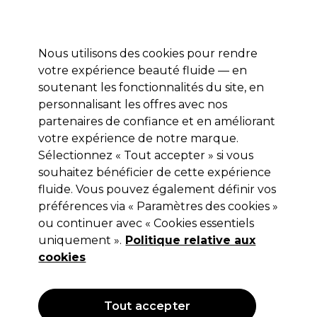
Profitez de 10 % de remise sur votre première commande pro duo avec le code:
PRO10
Se connecter
Nous utilisons des cookies pour rendre
votre expérience beauté fluide — en
Marques
Bons plans ⭐
Coiffure
Electro et Matériel
Equip
soutenant les fonctionnalités du site, en
personnalisant les offres avec nos
Livraison le lendemain*
Après expédition, du lundi au vendredi
partenaires de confiance et en améliorant
votre expérience de notre marque.
Sélectionnez « Tout accepter » si vous
S-PRO
souhaitez bénéficier de cette expérience
S-PRO Brosse Céramique Ionique
fluide. Vous pouvez également définir vos
44mm Noire
préférences via « Paramètres des cookies »
ou continuer avec « Cookies essentiels
(
1
)
uniquement ».
Politique relative aux
8,76 €
10,95 €
Hors TVA
(TARIF PROFESSIONNEL)
cookies
(
10,60 €
TVA incluse)
OFFRE
Tout accepter