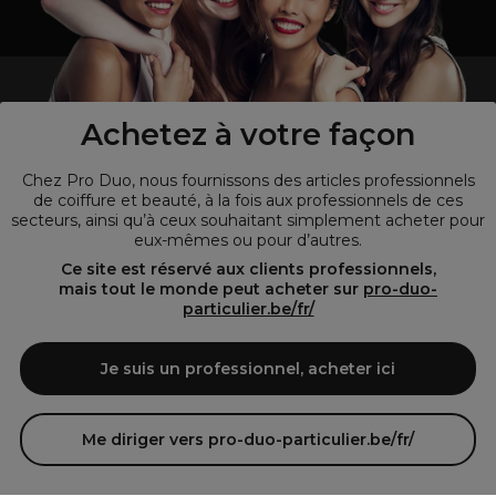
un professionnel de la coiffure ou de la beauté?
Visitez notre site pour
les particuliers !
Achetez à votre façon
Chez Pro Duo, nous fournissons des articles professionnels
de coiffure et beauté, à la fois aux professionnels de ces
secteurs, ainsi qu’à ceux souhaitant simplement acheter pour
eux-mêmes ou pour d’autres.
Ce site est réservé aux clients professionnels,
mais tout le monde peut acheter sur
pro-duo-
particulier.be/fr/
© Tous droits réservés © Pro-Duo
2026
Je suis un professionnel, acheter ici
Pro-Duo est le choix incontournable pour les professionnels de la
beauté à la recherche de produits de qualité supérieure. Notre
assortiment diversifié, qui inclut des articles innovants et respectueux
Me diriger vers pro-duo-particulier.be/fr/
de l'environnement, répond aux attentes des salons de coiffure et
instituts de beauté modernes.