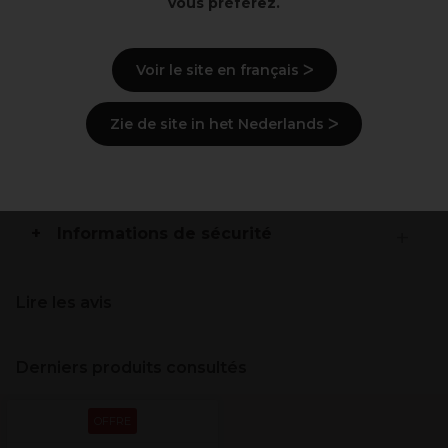
Ø 44mm
vous préférez.
Barillet à revêtement en céramique
Température maximale d’exposition de la brosse:
150°C
Voir le site en français ᐳ
Pic de section amovible
Zie de site in het Nederlands ᐳ
Description
Livraison et stock
Informations de sécurité
Lire les avis
Derniers produits consultés
OFFRE