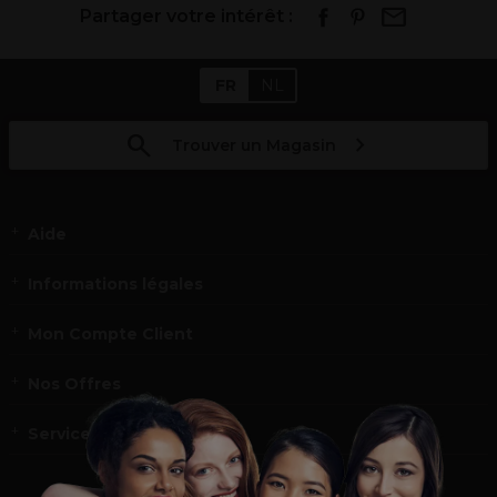
Partager votre intérêt :
FR
NL
Trouver un Magasin
Aide
Informations légales
Mon Compte Client
Nos Offres
Service et contact