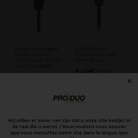
N
Olivia Garden Expert
S-PRO Brosse
brosse brushing
Céramique Ionique
Speed à poils ondulés
52mm Noire
– label noir 55mm
9,40€
11,75€
Hors
×
22,22€
Hors TVA
TVA
Points clés
Wij willen er zeker van zijn dat u onze site bekijkt in
de taal die u wenst. / Nous voulons nous assurer
Soies de nylon
que vous consultez notre site dans la langue que