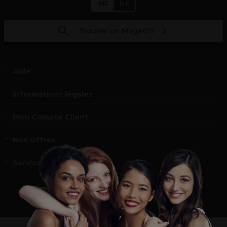
FR
NL
Trouver un Magasin
Aide
Informations légales
Mon Compte Client
Nos Offres
Service et contact