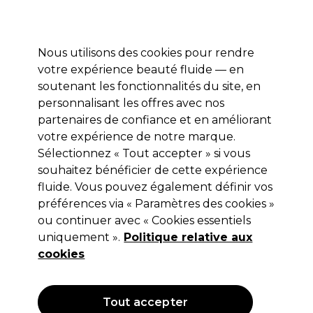
Profitez de 10 % de remise sur votre première commande pro duo avec le code:
PRO10
Se connecter
Nous utilisons des cookies pour rendre
votre expérience beauté fluide — en
Marques
Bons plans ⭐
Coiffure
Electro et Matériel
Equip
soutenant les fonctionnalités du site, en
personnalisant les offres avec nos
Livraison le lendemain*
Après expédition, du lundi au vendredi
partenaires de confiance et en améliorant
votre expérience de notre marque.
Sélectionnez « Tout accepter » si vous
Sibel
souhaitez bénéficier de cette expérience
Sibel Brosse araignée L - Croc Noir
fluide. Vous pouvez également définir vos
préférences via « Paramètres des cookies »
(
1
)
ou continuer avec « Cookies essentiels
1,70 €
Hors TVA
(TARIF PROFESSIONNEL)
uniquement ».
Politique relative aux
(
2,06 €
TVA incluse)
cookies
Tout accepter