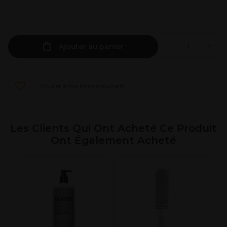
Ajouter au panier
Ajouter à ma liste de souhaits
Les Clients Qui Ont Acheté Ce Produit
Ont Également Acheté
X
R
7