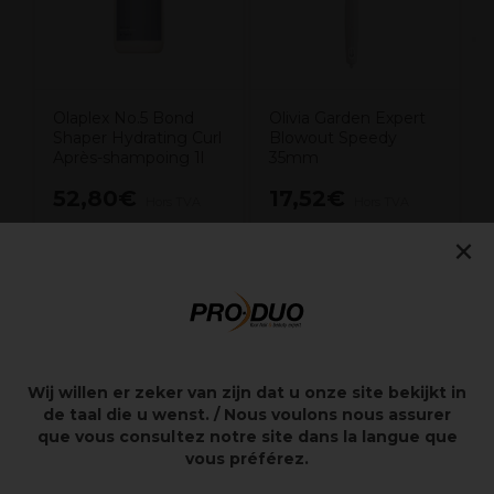
Olaplex No.5 Bond
Olivia Garden Expert
Shaper Hydrating Curl
Blowout Speedy
Après-shampoing 1l
35mm
52,80€
17,52€
Hors TVA
Hors TVA
×
Points clés
Cheveux secs ou mouillés
Wij willen er zeker van zijn dat u onze site bekijkt in
Cheveux mi-longs à longs
de taal die u wenst. / Nous voulons nous assurer
Picots nylon perlé
que vous consultez notre site dans la langue que
Brosse démêlante et volumisante
vous préférez.
Démêlage facilité