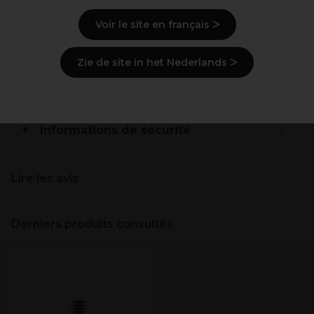
Voir le site en français ᐳ
Description
Zie de site in het Nederlands ᐳ
Mode d'emploi
Livraison et stock
Informations de sécurité
Lire les avis
Derniers produits consultés