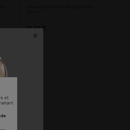
lex
Schwarzkopf Osis+ Mighty Matte
100ml
15,55€
8,69€
Hors TVA
×
re et
haitant
 ᐳ
nde