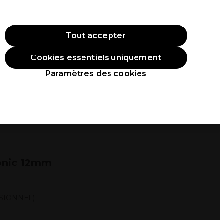
ode:
PRO10
Se connecter
Tout accepter
Cookies essentiels uniquement
roduits
Étudiants
Inspirations
Les Prix Professionnels
Paramètres des cookies
Ionic 12mm
SIONNEL)