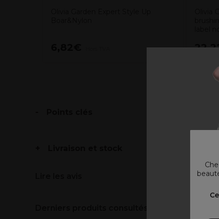
Olivia Garden Expert Style Up
Olivia 
Boar&Nylon
brushin
label 
6,82€
22,2
Hors TVA
Points clés
Livraison et stock
Chez
beauté
Lire les avis
V
Ce
Derniers produits consultés