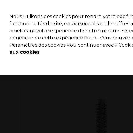
Profitez 
Nous utilisons des cookies pour rendre votre expér
fonctionnalités du site, en personnalisant les offres
améliorant votre expérience de notre marque. Sélec
Marques
Bons plans ⭐
Coiffure
Electro et Matériel
bénéficier de cette expérience fluide. Vous pouvez 
Paramètres des cookies » ou continuer avec « Cooki
Livraison le lendemain*
Après expédition, du lundi au vendredi
aux cookies