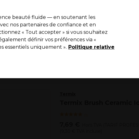
de 10 % de remise sur votre première commande pro duo avec le c
ience beauté fluide — en soutenant les
 avec nos partenaires de confiance et en
Rechercher
tionnez « Tout accepter » si vous souhaitez
Equipement de salon
Beauté
Hommes
Vegan
Nouveaux p
également définir vos préférences via «
es essentiels uniquement ».
Livraison Gratuite
Politique relative
à partir de 65 € seulement !
Coiffure
Brosses
Termix
Termix Brush Ceramic 
(
1
)
7,69 €
Hors TVA
(TARIF PROFES
(
9,30 €
TVA incluse)