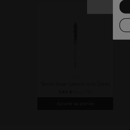
Termix
Termix Brush Ceramic Ionic 12mm
7,69 €
Hors TVA
Ajouter au panier