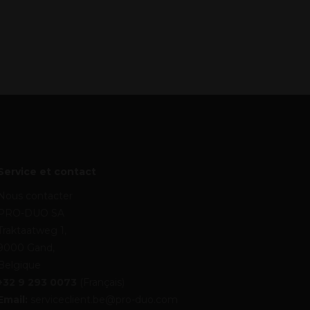
Service et contact
Nous contacter
PRO-DUO SA
Traktaatweg 1,
9000 Gand,
Belgique
+32 9 293 0073
(Français)
Email:
serviceclient.be@pro-duo.com