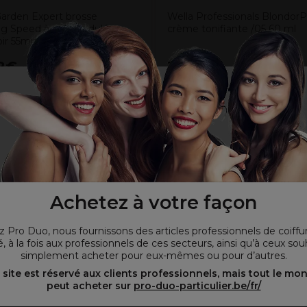
Garden Expert brosse
Wella Professionals BlondorP
g Speed à poils ondulés –
crème tonifiante /05 60 ml
noir 55mm
2€
16,00€
Hors TVA
Hors TVA
Wij willen er zeker van zijn dat u onze site bekijkt in
de taal die u wenst. / Nous voulons nous assurer
Achetez à votre façon
que vous consultez notre site dans la langue que
vous préférez.
 Pro Duo, nous fournissons des articles professionnels de coiffu
, à la fois aux professionnels de ces secteurs, ainsi qu’à ceux sou
simplement acheter pour eux-mêmes ou pour d’autres.
oir le site en français ᐳ
Zie de site in het Nederlands
 site est réservé aux clients professionnels, mais tout le mo
peut acheter sur
pro-duo-particulier.be/fr/