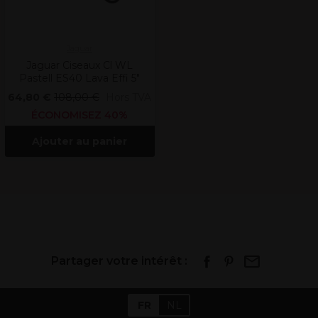
Jaguar
Jaguar Ciseaux Cl WL
Pastell ES40 Lava Effi 5"
64,80 €
108,00 €
Hors TVA
ÉCONOMISEZ 40%
Ajouter au panier
Partager votre intérêt :
FR
NL