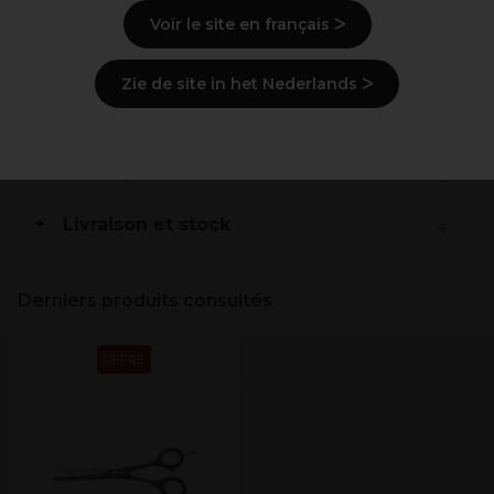
une sensation douce agréable et une coupe précise
Voir le site en français ᐳ
Revêtement métallique de haute qualité
Protection en cas d‘allergie au nickel
Zie de site in het Nederlands ᐳ
Design classique pour une sensation traditionnelle
lors de la coupe
Description
Livraison et stock
Derniers produits consultés
OFFRE