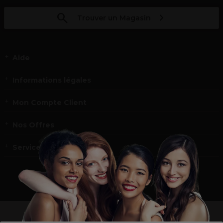
Trouver un Magasin
Aide
Informations légales
Mon Compte Client
Nos Offres
Service et contact
un professionnel de la coiffure ou de la beauté?
Visitez notre site pour
les particuliers !