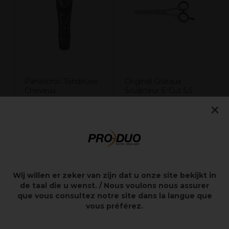
Panasonic Tondeuse
Original Ciseaux
Cheveux
Sculpteur E-Cut 5.5
Professionelle ER-
×
GP86
175,00€
12,81€
250,00€
21,35€
Hors
Hors TVA
TVA
Wij willen er zeker van zijn dat u onze site bekijkt in
de taal die u wenst. / Nous voulons nous assurer
que vous consultez notre site dans la langue que
Points clés
vous préférez.
40 dents à effiler avec denture fine à prisme pour