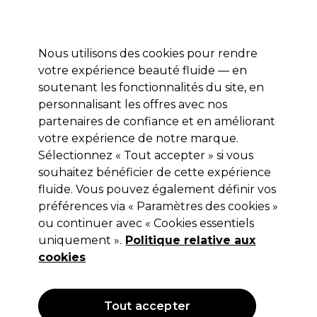
Profitez de 10 % de remise sur votre première commande pro duo avec le code:
PRO10
Se connecter
Nous utilisons des cookies pour rendre
votre expérience beauté fluide — en
Marques
Bons plans ⭐
Coiffure
Electro et Matériel
Equip
soutenant les fonctionnalités du site, en
personnalisant les offres avec nos
Livraison le lendemain*
Après expédition, du lundi au vendredi
partenaires de confiance et en améliorant
votre expérience de notre marque.
Sélectionnez « Tout accepter » si vous
Jaguar
souhaitez bénéficier de cette expérience
Jaguar Ciseaux Cl WL Pastell ES40
fluide. Vous pouvez également définir vos
Lava Effi 5"
préférences via « Paramètres des cookies »
ou continuer avec « Cookies essentiels
(
0
)
uniquement ».
Politique relative aux
64,80 €
108,00 €
Hors TVA
(TARIF PROFESSIONNEL)
cookies
(
78,41 €
TVA incluse)
OFFRE
Tout accepter