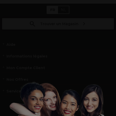
FR
NL
Trouver un Magasin
Aide
Informations légales
Mon Compte Client
Nos Offres
Service et contact