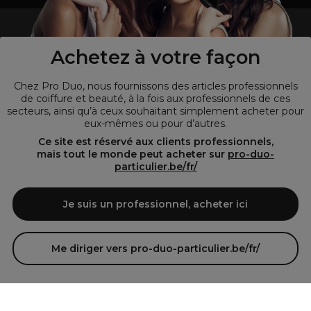
un professionnel de la coiffure ou de la beauté?
Visitez notre site pour
les particuliers !
Achetez à votre façon
Chez Pro Duo, nous fournissons des articles professionnels
de coiffure et beauté, à la fois aux professionnels de ces
secteurs, ainsi qu’à ceux souhaitant simplement acheter pour
eux-mêmes ou pour d’autres.
Ce site est réservé aux clients professionnels,
mais tout le monde peut acheter sur
pro-duo-
particulier.be/fr/
© Tous droits réservés © Pro-Duo
2026
Je suis un professionnel, acheter ici
Pro-Duo est le choix incontournable pour les professionnels de la
beauté à la recherche de produits de qualité supérieure. Notre
assortiment diversifié, qui inclut des articles innovants et respectueux
Me diriger vers pro-duo-particulier.be/fr/
de l'environnement, répond aux attentes des salons de coiffure et
instituts de beauté modernes.