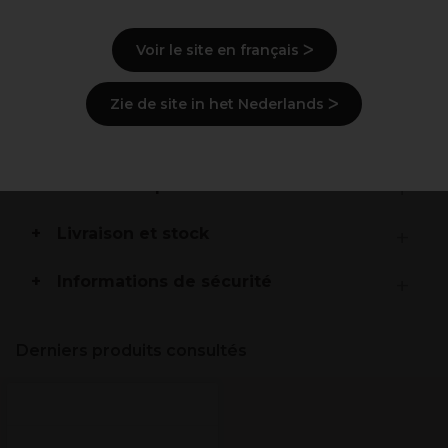
vie
Design Offset pour une position de manche
ergonomique et un travail détendu
Voir le site en français ᐳ
Anneau de pouce coudé pour une position de travail
très détendue sans empreintes
Zie de site in het Nederlands ᐳ
Description
Mode d'emploi
Livraison et stock
Informations de sécurité
Derniers produits consultés