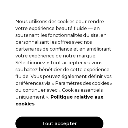
Profitez de 10 % de remise sur votre première commande pro duo avec le code:
PRO10
Se connecter
Nous utilisons des cookies pour rendre
votre expérience beauté fluide — en
Marques
Bons plans ⭐
Coiffure
Electro et Matériel
Equip
soutenant les fonctionnalités du site, en
personnalisant les offres avec nos
Livraison Gratuite
à partir de 65 € seulement !
partenaires de confiance et en améliorant
votre expérience de notre marque.
Sélectionnez « Tout accepter » si vous
Jaguar
souhaitez bénéficier de cette expérience
Jaguar Ciseaux de Coupe Off GL
fluide. Vous pouvez également définir vos
Kamiyu 5.75"
préférences via « Paramètres des cookies »
ou continuer avec « Cookies essentiels
(
0
)
uniquement ».
Politique relative aux
429,00 €
Hors TVA
(TARIF PROFESSIONNEL)
cookies
(
519,09 €
TVA incluse)
Tout accepter