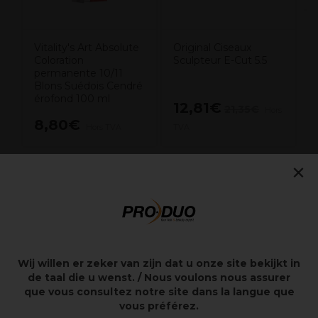
Vitality's Art Absolute
Original Ciseaux
Coloration
Sculpteur E-Cut 5.5
permanente 10/11
Blons Suédois Cendré
érofond 100 ml
12,81€
21,35€
Hors
8,80€
Hors TVA
TVA
×
Points clés
5.75" = 15.0 cm
Droitier
Wij willen er zeker van zijn dat u onze site bekijkt in
Travail manuel japonais traditionnel combiné au
de taal die u wenst. / Nous voulons nous assurer
savoir-faire de JAGUAR en matière de production
que vous consultez notre site dans la langue que
Acier spécial allié au cobalt pour une longue durée de
vous préférez.