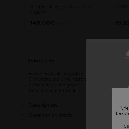
Wahl Tondeuse de Coupe Sans Fil
S-PRO 
Legend
149,00€
35,2
Hors TVA
Points clés
Finition en acier inoxydable
Comprend une lame micro-dentelée
Conception ergonomique
Repose-doigt détachable
Description
Chez
beauté
Livraison et stock
V
Ce