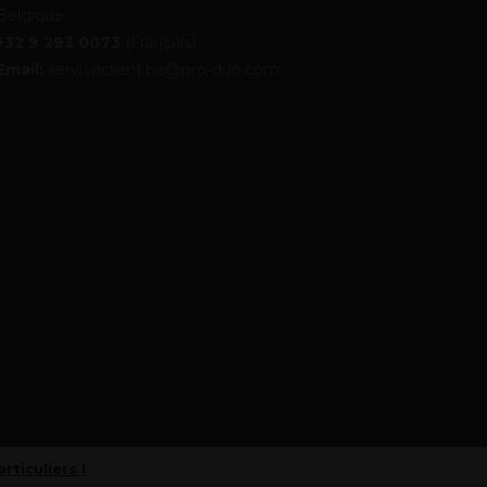
Belgique
+32 9 293 0073
(Français)
Email:
serviceclient.be@pro-duo.com
articuliers !