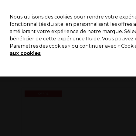
Profitez 
Nous utilisons des cookies pour rendre votre expér
fonctionnalités du site, en personnalisant les offres
améliorant votre expérience de notre marque. Sélec
Marques
Bons plans ⭐
Coiffure
Electro et Matériel
bénéficier de cette expérience fluide. Vous pouvez 
Paramètres des cookies » ou continuer avec « Cooki
Livraison le lendemain*
Après expédition, du lundi au vendredi
aux cookies
OFFRE