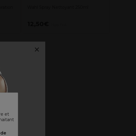
ration
Wahl Spray Nettoyant 250ml
12,50€
47,90
Hors TVA
×
re et
haitant
 ᐳ
nde