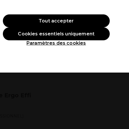
ode:
PRO10
Se connecter
Tout accepter
Cookies essentiels uniquement
roduits
Étudiants
Inspirations
Les Prix Professionnels
Paramètres des cookies
e Ergo Effi
ESSIONNEL)