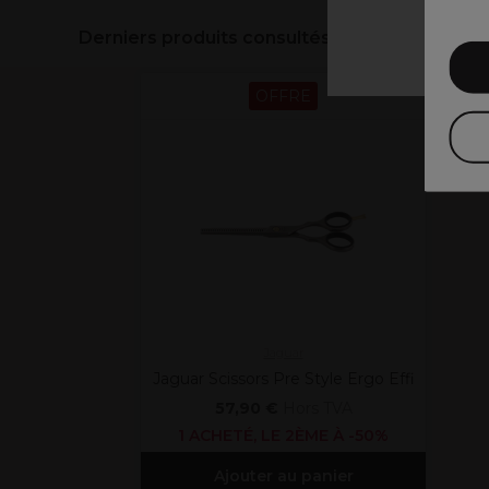
Derniers produits consultés
OFFRE
Jaguar
Jaguar Scissors Pre Style Ergo Effi
57,90 €
Hors TVA
1 ACHETÉ, LE 2ÈME À -50%
Ajouter au panier