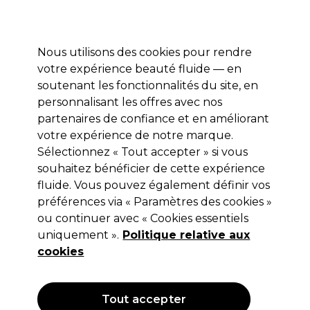
Profitez de 10 % de remise sur votre première commande pro duo avec le code:
PRO10
Se connecter
Nous utilisons des cookies pour rendre
votre expérience beauté fluide — en
Marques
Bons plans ⭐
Coiffure
Electro et Matériel
Equip
soutenant les fonctionnalités du site, en
personnalisant les offres avec nos
Livraison le lendemain*
Après expédition, du lundi au vendredi
partenaires de confiance et en améliorant
votre expérience de notre marque.
Sélectionnez « Tout accepter » si vous
S-PRO
souhaitez bénéficier de cette expérience
S-PRO Ciseaux de Coupe Classic 6.0"
fluide. Vous pouvez également définir vos
préférences via « Paramètres des cookies »
(
2
)
ou continuer avec « Cookies essentiels
35,25 €
Hors TVA
(TARIF PROFESSIONNEL)
uniquement ».
Politique relative aux
(
42,65 €
TVA incluse)
cookies
Tout accepter