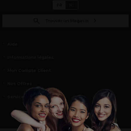
FR
NL
Trouver un Magasin
Aide
Informations légales
Mon Compte Client
Nos Offres
Service et contact