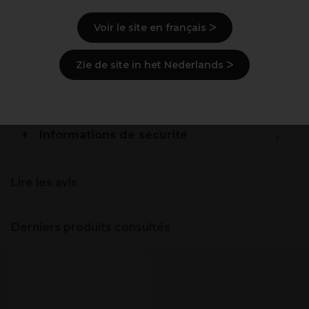
Design classique pour une sensation traditionnelle
lors de la coupe
Voir le site en français ᐳ
Vis de tension plate pour un réglage facile
Zie de site in het Nederlands ᐳ
Description
Livraison et stock
Informations de sécurité
Lire les avis
Derniers produits consultés