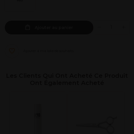
Ajouter au panier
Ajouter à ma liste de souhaits
Les Clients Qui Ont Acheté Ce Produit
Ont Également Acheté
C
c