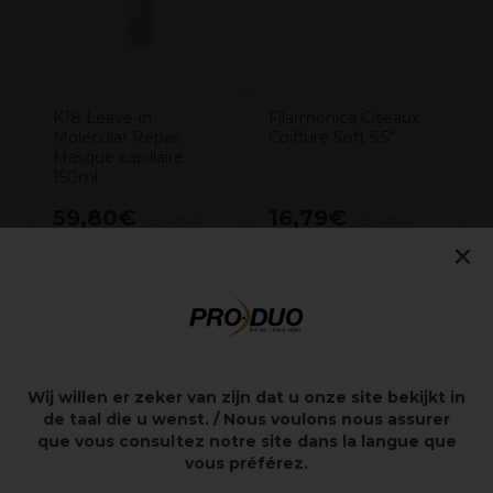
K18 Leave-in
Filarmonica Ciseaux
Molecular Repair
Coiffure Soft 5.5”
Masque capillaire
150ml
59,80€
16,79€
Hors TVA
Hors TVA
×
Points clés
Wij willen er zeker van zijn dat u onze site bekijkt in
6.0”
de taal die u wenst. / Nous voulons nous assurer
Droitier
que vous consultez notre site dans la langue que
Acier inoxydable
vous préférez.
Repose-doigt amovible