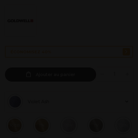
ÉCONOMISEZ 40%
Ajouter au panier
Violet Ash
10GB
11N
11SV
11V
12BN