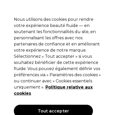
Profitez de 10 % de remise sur votre première commande pro duo avec le code:
PRO10
Se connecter
Nous utilisons des cookies pour rendre
votre expérience beauté fluide — en
Marques
Bons plans ⭐
Coiffure
Electro et Matériel
Equip
soutenant les fonctionnalités du site, en
personnalisant les offres avec nos
Livraison le lendemain*
Après expédition, du lundi au vendredi
partenaires de confiance et en améliorant
votre expérience de notre marque.
Sélectionnez « Tout accepter » si vous
Goldwell
souhaitez bénéficier de cette expérience
Goldwell Trophic Coloration
fluide. Vous pouvez également définir vos
Permanente 60ml Cendre Violette
préférences via « Paramètres des cookies »
ou continuer avec « Cookies essentiels
(
1
)
uniquement ».
Politique relative aux
8,25 €
13,75 €
Hors TVA
(TARIF PROFESSIONNEL)
cookies
(
9,98 €
TVA incluse)
| 13.75 € pour 100ml
OFFRE
Tout accepter