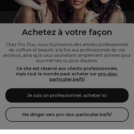
un professionnel de la coiffure ou de la beauté?
Visitez notre site pour
les particuliers !
Achetez à votre façon
Chez Pro Duo, nous fournissons des articles professionnels
de coiffure et beauté, à la fois aux professionnels de ces
secteurs, ainsi qu’à ceux souhaitant simplement acheter pour
eux-mêmes ou pour d’autres.
Ce site est réservé aux clients professionnels,
mais tout le monde peut acheter sur
pro-duo-
particulier.be/fr/
© Tous droits réservés © Pro-Duo
2026
Je suis un professionnel, acheter ici
Pro-Duo est le choix incontournable pour les professionnels de la
beauté à la recherche de produits de qualité supérieure. Notre
assortiment diversifié, qui inclut des articles innovants et respectueux
Me diriger vers pro-duo-particulier.be/fr/
de l'environnement, répond aux attentes des salons de coiffure et
instituts de beauté modernes.