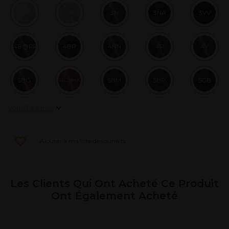
12BS
2N
3N
3NA
3VV
4B@RR
4BP
4NN
4R
4V
5BG
5BM
5BP
5GB
5BG@KK
Voir 71 de plus
Ajouter à ma liste de souhaits
Les Clients Qui Ont Acheté Ce Produit
Ont Également Acheté