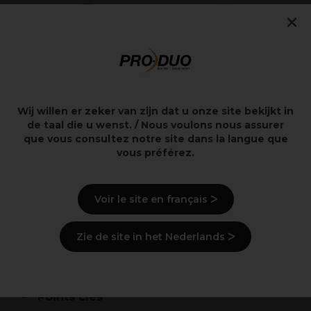
×
L
S
Wij willen er zeker van zijn dat u onze site bekijkt in
de taal die u wenst. / Nous voulons nous assurer
que vous consultez notre site dans la langue que
Goldwell System
XP100 Intense
vous préférez.
Oxydant 1L
Radiance Coloration
Permanente 100ml
7.0C
Voir le site en français ᐳ
19,10€
7,65€
Hors TVA
Hors TVA
Zie de site in het Nederlands ᐳ
Points clés