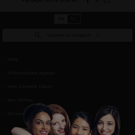
Partager votre intérêt :
FR
NL
Trouver un Magasin
Aide
Informations légales
Mon Compte Client
Nos Offres
Service et contact