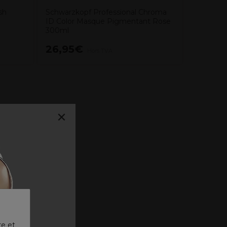
sh
Schwarzkopf Professional Chroma
ID Color Masque Pigmentant Rose
300ml
26,95€
7,50€
Hors TVA
×
re et