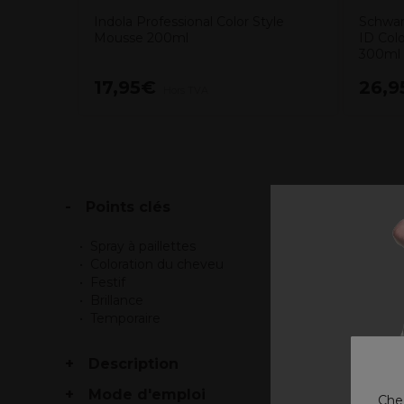
Indola Professional Color Style
Schwar
Mousse 200ml
ID Col
300ml
17,95€
26,9
Hors TVA
Points clés
Spray à paillettes
Coloration du cheveu
Festif
Brillance
Temporaire
Description
Mode d'emploi
Chez