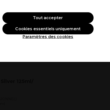
ode:
PRO10
Se connecter
Tout accepter
Cookies essentiels uniquement
roduits
Étudiants
Inspirations
Les Prix Professionnels
Paramètres des cookies
 Silver 125ml/
SIONNEL)
0ml