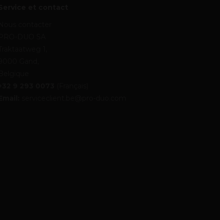
Service et contact
Nous contacter
PRO-DUO SA
Traktaatweg 1,
9000 Gand,
Belgique
+32 9 293 0073
(Français)
Email:
serviceclient.be@pro-duo.com