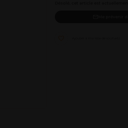
Désolé, cet article est actuelleme
Me prévenir d
Ajouter à ma liste de souhaits