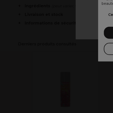
beauté
Ingrédients
(peut varier, voir emballage)
V
Livraison et stock
Ce
Informations de sécurité
Derniers produits consultés