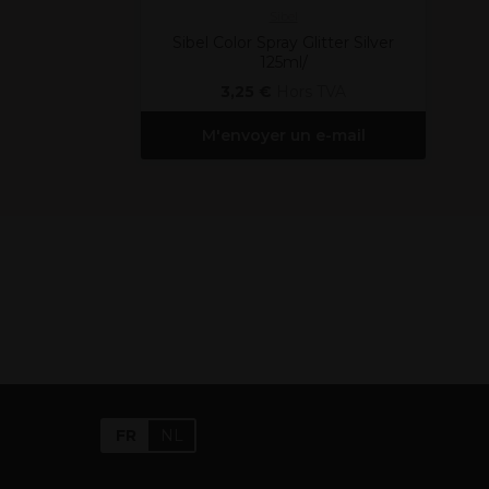
Sibel
Sibel Color Spray Glitter Silver
125ml/
3,25 €
Hors TVA
M'envoyer un e-mail
FR
NL