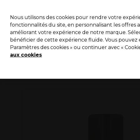
Profitez 
Nous utilisons des cookies pour rendre votre expér
fonctionnalités du site, en personnalisant les offres
améliorant votre expérience de notre marque. Sélec
Marques
Bons plans ⭐
Coiffure
Electro et Matériel
bénéficier de cette expérience fluide. Vous pouvez 
Paramètres des cookies » ou continuer avec « Cooki
Livraison le lendemain*
Après expédition, du lundi au vendredi
aux cookies