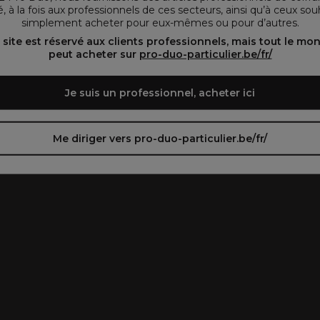
, à la fois aux professionnels de ces secteurs, ainsi qu’à ceux sou
simplement acheter pour eux-mêmes ou pour d’autres.
oir le site en français ᐳ
Zie de site in het Nederlands
 site est réservé aux clients professionnels, mais tout le mo
peut acheter sur
pro-duo-particulier.be/fr/
Je suis un professionnel, acheter ici
Me diriger vers pro-duo-particulier.be/fr/