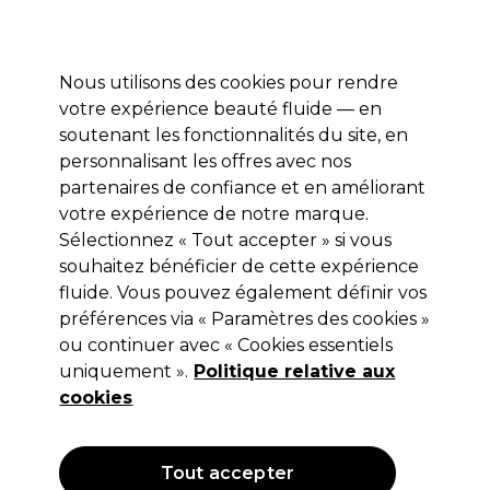
Profitez de 10 % de remise sur votre première commande pro duo avec le code:
PRO10
Se connecter
Nous utilisons des cookies pour rendre
votre expérience beauté fluide — en
Marques
Bons plans ⭐
Coiffure
Electro et Matériel
Equip
soutenant les fonctionnalités du site, en
personnalisant les offres avec nos
Livraison le lendemain*
Après expédition, du lundi au vendredi
partenaires de confiance et en améliorant
votre expérience de notre marque.
Sélectionnez « Tout accepter » si vous
Kemon
souhaitez bénéficier de cette expérience
Kemon Lunex Ice Toner Velian
fluide. Vous pouvez également définir vos
Shampooing 1L
préférences via « Paramètres des cookies »
ou continuer avec « Cookies essentiels
(
0
)
uniquement ».
Politique relative aux
27,25 €
Hors TVA
(TARIF PROFESSIONNEL)
cookies
(
32,97 €
TVA incluse)
| 2.73 € pour 100ml
OFFRE
Tout accepter