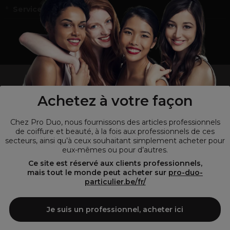
Service et contact
un professionnel de la coiffure ou de la beauté?
Visitez notre site pour
les particuliers !
Achetez à votre façon
Chez Pro Duo, nous fournissons des articles professionnels
de coiffure et beauté, à la fois aux professionnels de ces
secteurs, ainsi qu’à ceux souhaitant simplement acheter pour
eux-mêmes ou pour d’autres.
Ce site est réservé aux clients professionnels,
mais tout le monde peut acheter sur
pro-duo-
particulier.be/fr/
© Tous droits réservés © Pro-Duo
2026
Je suis un professionnel, acheter ici
Pro-Duo est le choix incontournable pour les professionnels de la
beauté à la recherche de produits de qualité supérieure. Notre