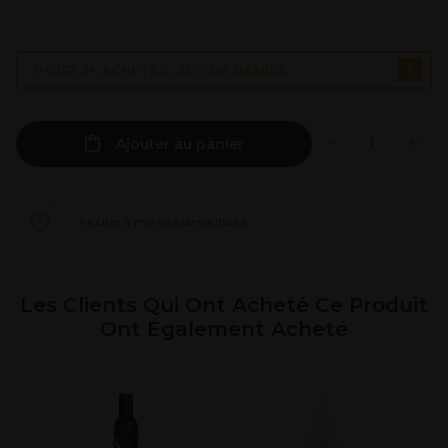
POUR 2+ ACHETÉS, 20% DE REMISE
Ajouter au panier
Ajouter à ma liste de souhaits
Les Clients Qui Ont Acheté Ce Produit
Ont Également Acheté
L
D