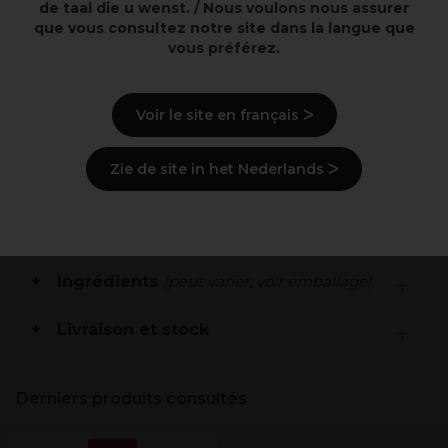
de taal die u wenst. / Nous voulons nous assurer
que vous consultez notre site dans la langue que
Estompeur de couleur pour un gommage en
vous préférez.
douceur
Rattrape des résultats de couleur non désirés
Respecte la structure naturelle des cheveux et
n’éclaircit pas la couleur naturelle
Voir le site en français ᐳ
Sans peroxyde sans persulfate sans parfum
Zie de site in het Nederlands ᐳ
Description
Mode d'emploi
Ingrédients
(peut varier, voir emballage)
Livraison et stock
Derniers produits consultés