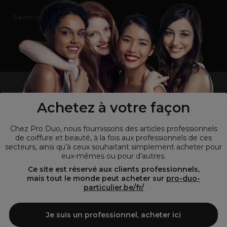
Service et contact
un professionnel de la coiffure ou de la beauté?
Visitez notre site pour
les particuliers !
Achetez à votre façon
Chez Pro Duo, nous fournissons des articles professionnels
de coiffure et beauté, à la fois aux professionnels de ces
secteurs, ainsi qu’à ceux souhaitant simplement acheter pour
eux-mêmes ou pour d’autres.
Ce site est réservé aux clients professionnels,
mais tout le monde peut acheter sur
pro-duo-
particulier.be/fr/
© Tous droits réservés © Pro-Duo
2026
Je suis un professionnel, acheter ici
Pro-Duo est le choix incontournable pour les professionnels de la