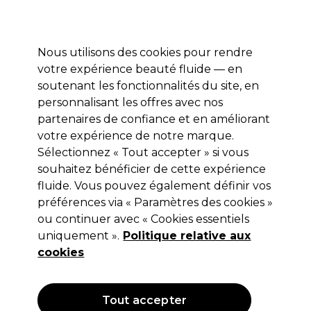
Profitez de 10 % de remise sur votre première commande pro duo avec le code:
PRO10
Se connecter
Nous utilisons des cookies pour rendre
votre expérience beauté fluide — en
Marques
Bons plans ⭐
Coiffure
Electro et Matériel
Equip
soutenant les fonctionnalités du site, en
personnalisant les offres avec nos
Livraison le lendemain*
Après expédition, du lundi au vendredi
partenaires de confiance et en améliorant
votre expérience de notre marque.
Sélectionnez « Tout accepter » si vous
Wella Professionals
souhaitez bénéficier de cette expérience
Wella Professionals Color Renew
fluide. Vous pouvez également définir vos
Activateur Liquide 500ml
préférences via « Paramètres des cookies »
ou continuer avec « Cookies essentiels
(
0
)
uniquement ».
Politique relative aux
12,50 €
Hors TVA
(TARIF PROFESSIONNEL)
cookies
(
15,13 €
TVA incluse)
| 2.50 € pour 100ml
OFFRE
Tout accepter