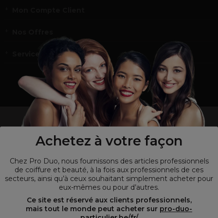
Mon Compte Client
Nos Offres
Service et contact
un professionnel de la coiffure ou de la beauté?
Visitez notre site pour
les particuliers !
Achetez à votre façon
Chez Pro Duo, nous fournissons des articles professionnels
de coiffure et beauté, à la fois aux professionnels de ces
secteurs, ainsi qu’à ceux souhaitant simplement acheter pour
eux-mêmes ou pour d’autres.
Ce site est réservé aux clients professionnels,
mais tout le monde peut acheter sur
pro-duo-
particulier.be/fr/