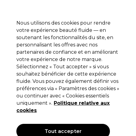
Profitez de 10 % de remise sur votre première commande pro duo avec le code:
PRO10
Se connecter
Nous utilisons des cookies pour rendre
votre expérience beauté fluide — en
Marques
Bons plans ⭐
Coiffure
Electro et Matériel
Equip
soutenant les fonctionnalités du site, en
personnalisant les offres avec nos
Livraison le lendemain*
Après expédition, du lundi au vendredi
partenaires de confiance et en améliorant
votre expérience de notre marque.
Sélectionnez « Tout accepter » si vous
XP
souhaitez bénéficier de cette expérience
XP High Lift Poudre Decolorante +9
fluide. Vous pouvez également définir vos
Niveaux 500g
préférences via « Paramètres des cookies »
ou continuer avec « Cookies essentiels
(
3
)
uniquement ».
Politique relative aux
22,95 €
Hors TVA
(TARIF PROFESSIONNEL)
cookies
(
27,77 €
TVA incluse)
| 4.59 € pour 100g
OFFRE
Tout accepter