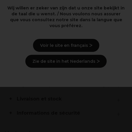
Faible teneur en ammoniaque sans poussière action
Wij willen er zeker van zijn dat u onze site bekijkt in
rapide viscosité et adhérence optimales
de taal die u wenst. / Nous voulons nous assurer
Infusée de kératine végétale pour une condition
que vous consultez notre site dans la langue que
optimale du cheveu
vous préférez.
Effet anti-jaune pour des résultats de décoloration
parfaitement clairs
Végétalien sans parfum ajouté
Voir le site en français ᐳ
Description
Zie de site in het Nederlands ᐳ
Mode d'emploi
Ingrédients
(peut varier, voir emballage)
Livraison et stock
Informations de sécurité