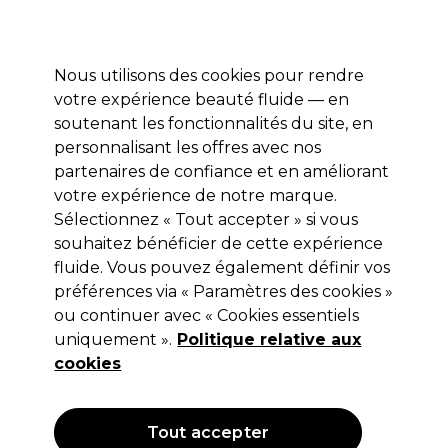
Profitez de 10 % de remise sur votre première commande pro duo avec le code:
PRO10
Se connecter
Nous utilisons des cookies pour rendre
votre expérience beauté fluide — en
Marques
Bons plans ⭐
Coiffure
Electro et Matériel
Equip
soutenant les fonctionnalités du site, en
personnalisant les offres avec nos
Livraison le lendemain*
Après expédition, du lundi au vendredi
partenaires de confiance et en améliorant
votre expérience de notre marque.
Sélectionnez « Tout accepter » si vous
Wella Professionals
souhaitez bénéficier de cette expérience
Wella Professionals BlondorPlex
fluide. Vous pouvez également définir vos
crème tonifiante /97 60 ml
préférences via « Paramètres des cookies »
ou continuer avec « Cookies essentiels
(
0
)
uniquement ».
Politique relative aux
16,00 €
Hors TVA
(TARIF PROFESSIONNEL)
cookies
(
19,36 €
TVA incluse)
| 26.67 € pour 100ml
Tout accepter