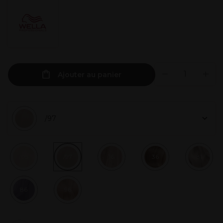
Ajouter au panier
/97
/05
/97
16
36
81
86
96