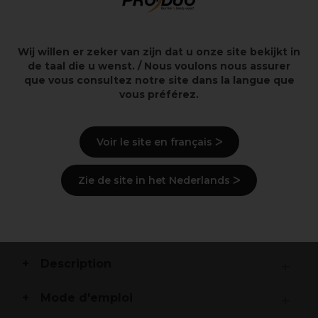
ammoniaque - 7.40
Blond Cuivré 60ml
7,70€
11,20€
Hors TVA
Hors TVA
Wij willen er zeker van zijn dat u onze site bekijkt in
de taal die u wenst. / Nous voulons nous assurer
que vous consultez notre site dans la langue que
vous préférez.
Points clés
Voir le site en français ᐳ
Solution de neutralisation express pour compléter
Zie de site in het Nederlands ᐳ
tous les services de décoloration
Offre des résultats prévisibles et fiables
Laisse les cheveux doux et brillants
Réduit la casse des cheveux due au peignage
Description
Mode d'emploi