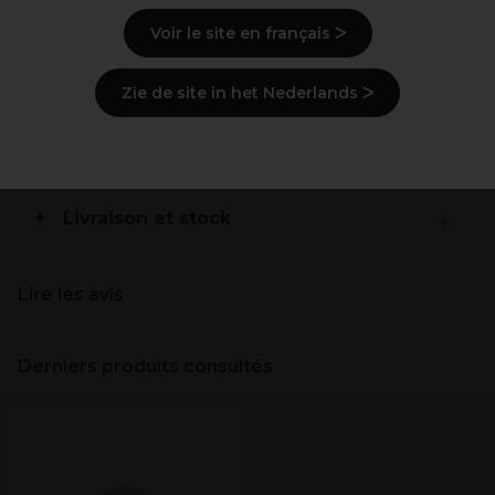
2x de brillance
2x de reflets vibrants Améliore la qualité des cheveux
Voir le site en français ᐳ
coloration après coloration
Zie de site in het Nederlands ᐳ
Description
Ingrédients
(peut varier, voir emballage)
Livraison et stock
Lire les avis
Derniers produits consultés