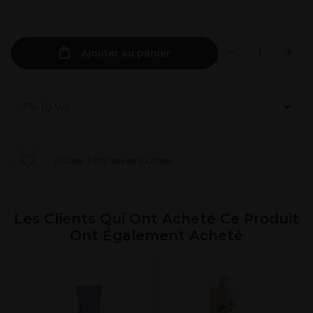
Ajouter au panier
Ajouter à ma liste de souhaits
Les Clients Qui Ont Acheté Ce Produit
Ont Également Acheté
R
C