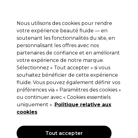
Profitez de 10 % de remise sur votre première commande pro duo avec le code:
PRO10
Se connecter
Nous utilisons des cookies pour rendre
votre expérience beauté fluide — en
Marques
Bons plans ⭐
Coiffure
Electro et Matériel
Equip
soutenant les fonctionnalités du site, en
personnalisant les offres avec nos
Livraison le lendemain*
Après expédition, du lundi au vendredi
partenaires de confiance et en améliorant
votre expérience de notre marque.
Sélectionnez « Tout accepter » si vous
Revlon
souhaitez bénéficier de cette expérience
Revlonissimo Oxycream- Crème
fluide. Vous pouvez également définir vos
Oxydant 3%-10 Vol 900ml
préférences via « Paramètres des cookies »
ou continuer avec « Cookies essentiels
(
2
)
uniquement ».
Politique relative aux
14,20 €
Hors TVA
(TARIF PROFESSIONNEL)
cookies
(
17,18 €
TVA incluse)
Tout accepter