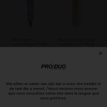
Revlonissimo
Professional by Fama
Colorsmetique Froids
Oxydant 5 Vol. 1.5% 1L
60ml
×
12,85€
11,10€
Hors TVA
Hors TVA
Wij willen er zeker van zijn dat u onze site bekijkt in
Points clés
de taal die u wenst. / Nous voulons nous assurer
que vous consultez notre site dans la langue que
vous préférez.
Dès la 1ère application
2x plus de soin