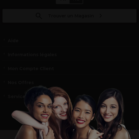
Trouver un Magasin
Aide
Informations légales
Mon Compte Client
Nos Offres
Service et contact
un professionnel de la coiffure ou de la beauté?