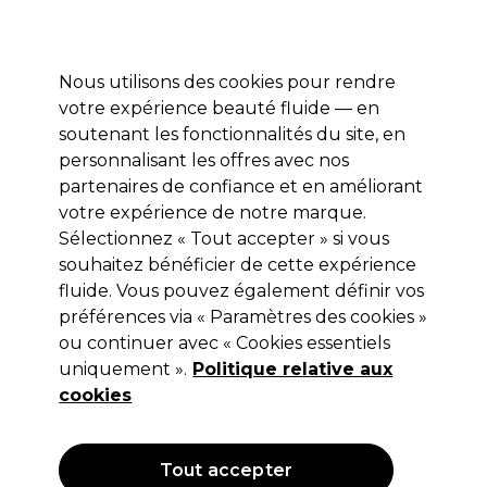
Profitez de 10 % de remise sur votre première commande pro duo avec le code:
PRO10
Se connecter
Nous utilisons des cookies pour rendre
votre expérience beauté fluide — en
Marques
Bons plans ⭐
Coiffure
Electro et Matériel
Equip
soutenant les fonctionnalités du site, en
personnalisant les offres avec nos
Livraison le lendemain*
Après expédition, du lundi au vendredi
partenaires de confiance et en améliorant
votre expérience de notre marque.
Sélectionnez « Tout accepter » si vous
Wella Professionals
souhaitez bénéficier de cette expérience
Wella Professionals Welloxon Perfect
fluide. Vous pouvez également définir vos
Oxydant Crème 1,9% 1 l
préférences via « Paramètres des cookies »
ou continuer avec « Cookies essentiels
(
0
)
uniquement ».
Politique relative aux
18,00 €
Hors TVA
(TARIF PROFESSIONNEL)
cookies
(
21,78 €
TVA incluse)
| 1.80 € pour 100ml
OFFRE
Tout accepter