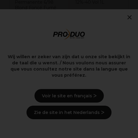
Permanente 6/98
12%-40 Vol 1L
Blond Foncé Fumé
×
Perlé 60ml
14,00€
18,00€
Hors TVA
Hors TVA
Wij willen er zeker van zijn dat u onze site bekijkt in
de taal die u wenst. / Nous voulons nous assurer
Wella est en train de
Information importante :
changer l'emballage de Welloxon. Il se peut
que vous consultez notre site dans la langue que
donc que vous receviez l'emballage actuel ou
vous préférez.
l'ancien emballage. Malheureusement, vous ne
pourrez pas choisir lequel vous recevrez.
Voir le site en français ᐳ
Points clés
Zie de site in het Nederlands ᐳ
Le partenaire idéal pour la coloration permanente et
la décoloration de Wella Professionals.
Consistance crémeuse optimale et flexible.