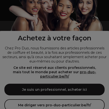
un professionnel de la coiffure ou de la beauté?
Visitez notre site pour
les particuliers !
Achetez à votre façon
Chez Pro Duo, nous fournissons des articles professionnels
de coiffure et beauté, à la fois aux professionnels de ces
secteurs, ainsi qu’à ceux souhaitant simplement acheter pour
eux-mêmes ou pour d’autres.
Ce site est réservé aux clients professionnels,
mais tout le monde peut acheter sur
pro-duo-
particulier.be/fr/
© Tous droits réservés © Pro-Duo
2026
Je suis un professionnel, acheter ici
Pro-Duo est le choix incontournable pour les professionnels de la
beauté à la recherche de produits de qualité supérieure. Notre
assortiment diversifié, qui inclut des articles innovants et respectueux
Me diriger vers pro-duo-particulier.be/fr/
de l'environnement, répond aux attentes des salons de coiffure et