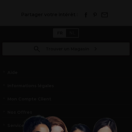
Partager votre intérêt :
FR
NL
Trouver un Magasin
Aide
Informations légales
Mon Compte Client
Nos Offres
Service et contact