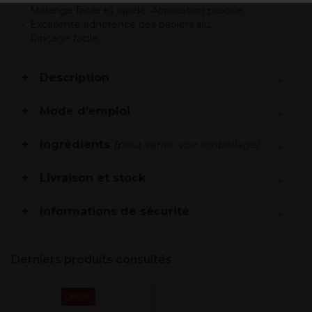
Mélange facile et rapide. Application précise.
Excellente adhérence des papiers alu.
Rinçage facile.
Description
Mode d'emploi
Ingrédients
(peut varier, voir emballage)
Livraison et stock
Informations de sécurité
Derniers produits consultés
OFFRE