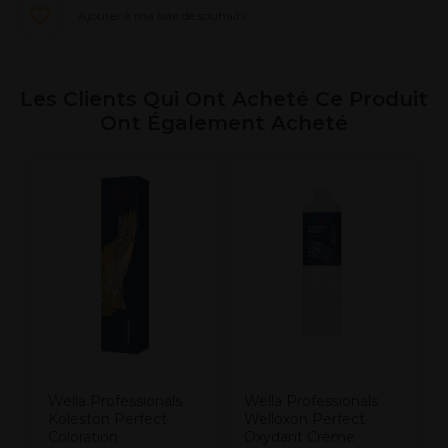
Ajouter à ma liste de souhaits
Les Clients Qui Ont Acheté Ce Produit
Ont Également Acheté
W
N
n
c
f
Wella Professionals
Wella Professionals
Koleston Perfect
Welloxon Perfect
Coloration
Oxydant Crème