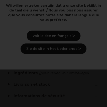
Wij willen er zeker van zijn dat u onze site bekijkt in
de taal die u wenst. / Nous voulons nous assurer
Points clés
que vous consultez notre site dans la langue que
vous préférez.
Crème Oxydante spéciale à utiliser avec les couleurs
de cheveux XP100 Intense.
Garantit des résultats de couleur optimaux et une
Voir le site en français ᐳ
longue durabilité.
Zie de site in het Nederlands ᐳ
Description
Mode d'emploi
Ingrédients
(peut varier, voir emballage)
Livraison et stock
Informations de sécurité