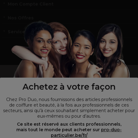
Mon Compte Client
Nos Offres
Service et contact
un professionnel de la coiffure ou de la beauté?
Visitez notre site pour
les particuliers !
Achetez à votre façon
Chez Pro Duo, nous fournissons des articles professionnels
de coiffure et beauté, à la fois aux professionnels de ces
secteurs, ainsi qu’à ceux souhaitant simplement acheter pour
eux-mêmes ou pour d’autres.
Ce site est réservé aux clients professionnels,
mais tout le monde peut acheter sur
pro-duo-
particulier.be/fr/