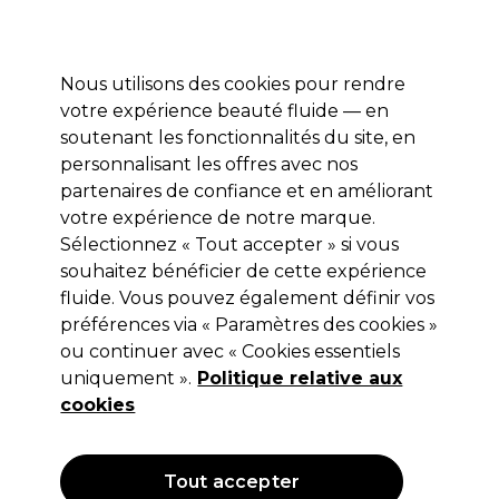
Profitez de 10 % de remise sur votre première commande pro duo avec le code:
PRO10
Se connecter
Nous utilisons des cookies pour rendre
votre expérience beauté fluide — en
Marques
Bons plans ⭐
Coiffure
Electro et Matériel
Equip
soutenant les fonctionnalités du site, en
personnalisant les offres avec nos
Livraison le lendemain*
Après expédition, du lundi au vendredi
partenaires de confiance et en améliorant
votre expérience de notre marque.
Sélectionnez « Tout accepter » si vous
Nebur Cape Economy 1001 Button
souhaitez bénéficier de cette expérience
Black
fluide. Vous pouvez également définir vos
préférences via « Paramètres des cookies »
(
0
)
ou continuer avec « Cookies essentiels
24,99 €
Hors TVA
(TARIF PROFESSIONNEL)
uniquement ».
Politique relative aux
(
30,24 €
TVA incluse)
cookies
Tout accepter