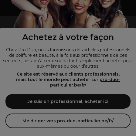
un professionnel de la coiffure ou de la beauté?
Visitez notre site pour
les particuliers !
Achetez à votre façon
Chez Pro Duo, nous fournissons des articles professionnels
de coiffure et beauté, à la fois aux professionnels de ces
secteurs, ainsi qu’à ceux souhaitant simplement acheter pour
eux-mêmes ou pour d’autres.
Ce site est réservé aux clients professionnels,
mais tout le monde peut acheter sur
pro-duo-
particulier.be/fr/
© Tous droits réservés © Pro-Duo
2026
Je suis un professionnel, acheter ici
Pro-Duo est le choix incontournable pour les professionnels de la
beauté à la recherche de produits de qualité supérieure. Notre
assortiment diversifié, qui inclut des articles innovants et respectueux
Me diriger vers pro-duo-particulier.be/fr/
de l'environnement, répond aux attentes des salons de coiffure et
instituts de beauté modernes.