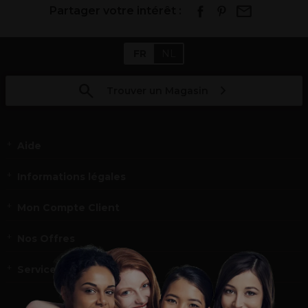
Partager votre intérêt :
FR
NL
Trouver un Magasin
Aide
Informations légales
Mon Compte Client
Nos Offres
Service et contact