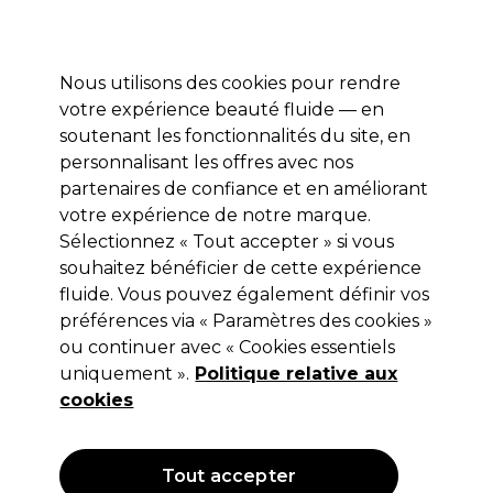
Profitez de 10 % de remise sur votre première commande pro duo avec le code:
PRO10
Se connecter
Nous utilisons des cookies pour rendre
votre expérience beauté fluide — en
Marques
Bons plans ⭐
Coiffure
Electro et Matériel
Equip
soutenant les fonctionnalités du site, en
personnalisant les offres avec nos
Livraison le lendemain*
Après expédition, du lundi au vendredi
partenaires de confiance et en améliorant
votre expérience de notre marque.
Sélectionnez « Tout accepter » si vous
Sibel
souhaitez bénéficier de cette expérience
Sibel Palettes à Mèches x3
fluide. Vous pouvez également définir vos
préférences via « Paramètres des cookies »
(
5
)
ou continuer avec « Cookies essentiels
11,25 €
Hors TVA
(TARIF PROFESSIONNEL)
uniquement ».
Politique relative aux
(
13,61 €
TVA incluse)
cookies
OFFRE
Tout accepter