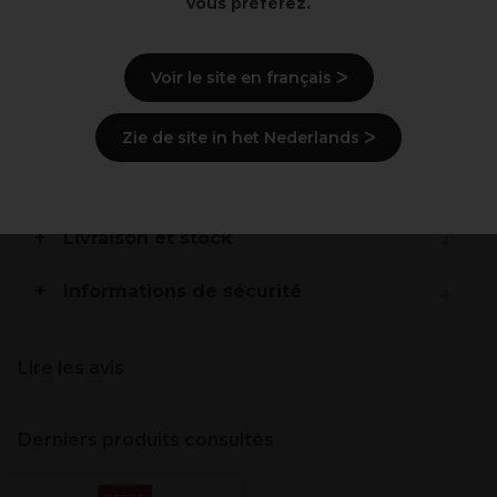
vous préférez.
Points clés
Voir le site en français ᐳ
Set de 2 palettes à mèches en plastique
Taille M: 25 cm de longueur
Zie de site in het Nederlands ᐳ
Description
Livraison et stock
Informations de sécurité
Lire les avis
Derniers produits consultés