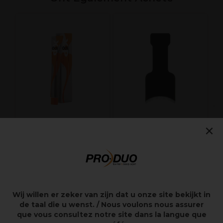
L
D
T
B
×
XP100 Intense
Sibel Palette à
Radiance Coloration
Mèches avec Dents
Permanente 100ml
Bimbo Noir
7.0C
7,65€
2,09€
Hors TVA
Hors TVA
Wij willen er zeker van zijn dat u onze site bekijkt in
de taal die u wenst. / Nous voulons nous assurer
que vous consultez notre site dans la langue que