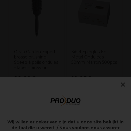
P
V
P
Olivia Garden Expert
Sibel Épingles En
brosse brushing
Métal Ondulées
Speed à poils ondulés
50mm Marron 500pcs
– label noir 55mm
22,22€
19,25€
×
Hors TVA
Hors TVA
Points clés
Wij willen er zeker van zijn dat u onze site bekijkt in
de taal die u wenst. / Nous voulons nous assurer
Pinces de séparation en métal