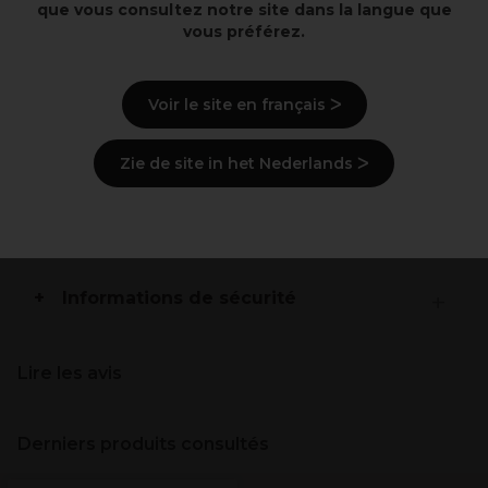
que vous consultez notre site dans la langue que
Ventilé : la chaleur et l'humidité résiduelle peuvent
vous préférez.
s'évaporer.
Longueur : 9 cm
Emballé par 12
Voir le site en français ᐳ
Description
Zie de site in het Nederlands ᐳ
Ingrédients
(peut varier, voir emballage)
Livraison et stock
Informations de sécurité
Lire les avis
Derniers produits consultés