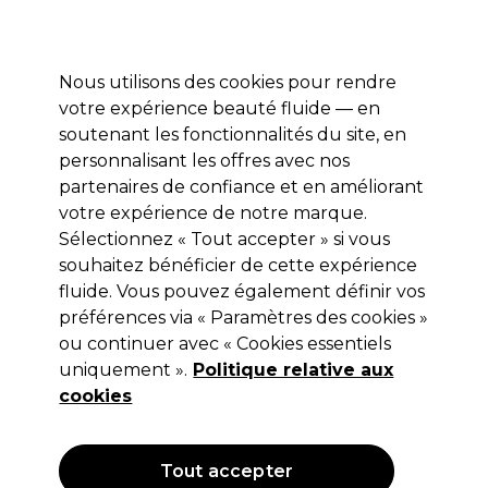
Profitez de 10 % de remise sur votre première commande pro duo avec le code:
PRO10
Se connecter
Nous utilisons des cookies pour rendre
votre expérience beauté fluide — en
Marques
Bons plans ⭐
Coiffure
Electro et Matériel
Equip
soutenant les fonctionnalités du site, en
personnalisant les offres avec nos
Livraison le lendemain*
Après expédition, du lundi au vendredi
partenaires de confiance et en améliorant
votre expérience de notre marque.
Sélectionnez « Tout accepter » si vous
S-PRO
souhaitez bénéficier de cette expérience
S-PRO Pinces de Section en Métal
fluide. Vous pouvez également définir vos
préférences via « Paramètres des cookies »
(
1
)
ou continuer avec « Cookies essentiels
4,45 €
Hors TVA
(TARIF PROFESSIONNEL)
uniquement ».
Politique relative aux
(
5,38 €
TVA incluse)
cookies
OFFRE
Tout accepter