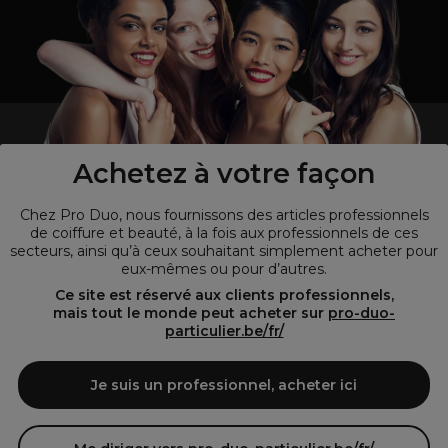
un professionnel de la coiffure ou de la beauté?
Visitez notre site pour
les particuliers !
Achetez à votre façon
Chez Pro Duo, nous fournissons des articles professionnels
de coiffure et beauté, à la fois aux professionnels de ces
secteurs, ainsi qu’à ceux souhaitant simplement acheter pour
eux-mêmes ou pour d’autres.
Ce site est réservé aux clients professionnels,
mais tout le monde peut acheter sur
pro-duo-
particulier.be/fr/
© Tous droits réservés © Pro-Duo
2026
Je suis un professionnel, acheter ici
Pro-Duo est le choix incontournable pour les professionnels de la
beauté à la recherche de produits de qualité supérieure. Notre
assortiment diversifié, qui inclut des articles innovants et respectueux