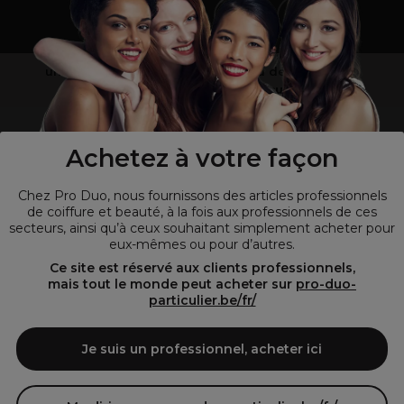
un professionnel de la coiffure ou de la beauté?
Visitez notre site pour
les particuliers !
Achetez à votre façon
Chez Pro Duo, nous fournissons des articles professionnels
de coiffure et beauté, à la fois aux professionnels de ces
secteurs, ainsi qu’à ceux souhaitant simplement acheter pour
eux-mêmes ou pour d’autres.
Ce site est réservé aux clients professionnels,
mais tout le monde peut acheter sur
pro-duo-
particulier.be/fr/
© Tous droits réservés © Pro-Duo
2026
Je suis un professionnel, acheter ici
Pro-Duo est le choix incontournable pour les professionnels de la
beauté à la recherche de produits de qualité supérieure. Notre
assortiment diversifié, qui inclut des articles innovants et respectueux