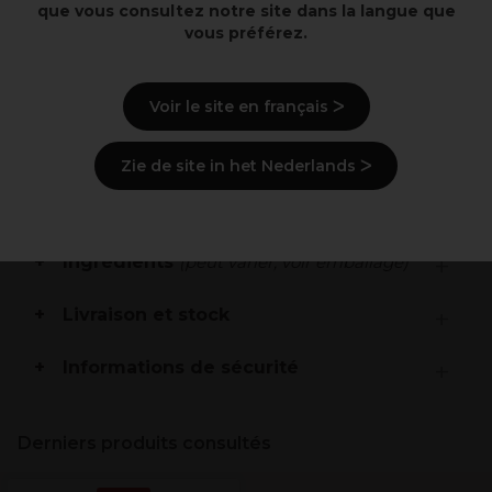
que vous consultez notre site dans la langue que
vous préférez.
Points clés
Voir le site en français ᐳ
Papiers aluminium professionnel
Pour des techniques de mèches et coloration
Fort et facile à plier
Zie de site in het Nederlands ᐳ
18µm
Largeur 100mm
Description
Ingrédients
(peut varier, voir emballage)
Livraison et stock
Informations de sécurité