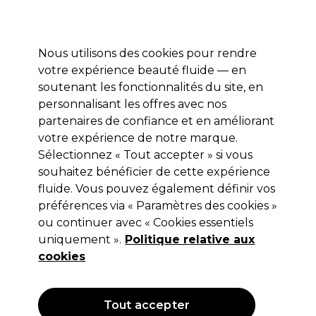
Profitez de 10 % de remise sur votre première commande pro duo avec le code:
PRO10
Se connecter
Nous utilisons des cookies pour rendre
votre expérience beauté fluide — en
Marques
Bons plans ⭐
Coiffure
Electro et Matériel
Equip
soutenant les fonctionnalités du site, en
personnalisant les offres avec nos
Livraison le lendemain*
Après expédition, du lundi au vendredi
partenaires de confiance et en améliorant
votre expérience de notre marque.
Sélectionnez « Tout accepter » si vous
S-PRO
souhaitez bénéficier de cette expérience
S-PRO Feuilles d'Aluminium courtes
fluide. Vous pouvez également définir vos
125mmx100mmx18u 100pcs
préférences via « Paramètres des cookies »
ou continuer avec « Cookies essentiels
(
0
)
uniquement ».
Politique relative aux
5,65 €
Hors TVA
(TARIF PROFESSIONNEL)
cookies
(
6,84 €
TVA incluse)
OFFRE
Tout accepter