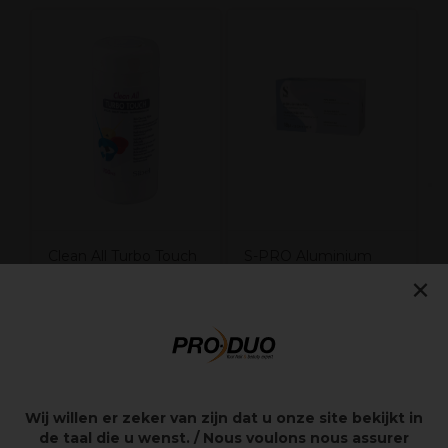
Les Clients Qui Ont Acheté Ce Produit
Ont Également Acheté
L
D
T
B
×
Clean All Turbo Touch
S-PRO Aluminium
Lingettes
Argent
Détachantes 100 pcs.
12cmx100mx18u
7,45€
9,45€
Hors TVA
Hors TVA
Wij willen er zeker van zijn dat u onze site bekijkt in
de taal die u wenst. / Nous voulons nous assurer