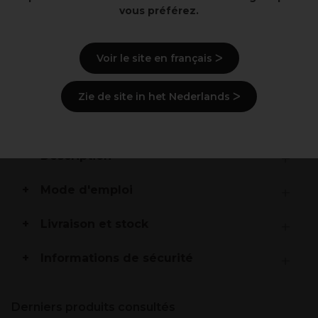
vous préférez.
Points clés
Voir le site en français ᐳ
Miroir double
Pliant
Format compact
Zie de site in het Nederlands ᐳ
Poignées ergonomiques
Vision maxi
Description
Mode d'emploi
Livraison et stock
Informations de sécurité
Derniers produits consultés