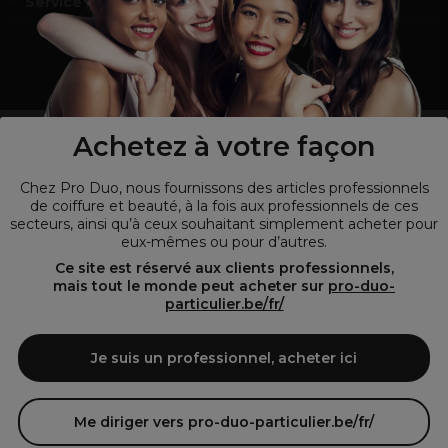
Service et contact
un professionnel de la coiffure ou de la beauté?
Achetez à votre façon
Visitez notre site pour
les particuliers !
Chez Pro Duo, nous fournissons des articles professionnels
de coiffure et beauté, à la fois aux professionnels de ces
secteurs, ainsi qu’à ceux souhaitant simplement acheter pour
eux-mêmes ou pour d’autres.
Ce site est réservé aux clients professionnels,
mais tout le monde peut acheter sur
pro-duo-
particulier.be/fr/
Je suis un professionnel, acheter ici
© Tous droits réservés © Pro-Duo
2026
Pro-Duo est le choix incontournable pour les professionnels de la
Me diriger vers pro-duo-particulier.be/fr/
beauté à la recherche de produits de qualité supérieure. Notre
assortiment diversifié, qui inclut des articles innovants et respectueux