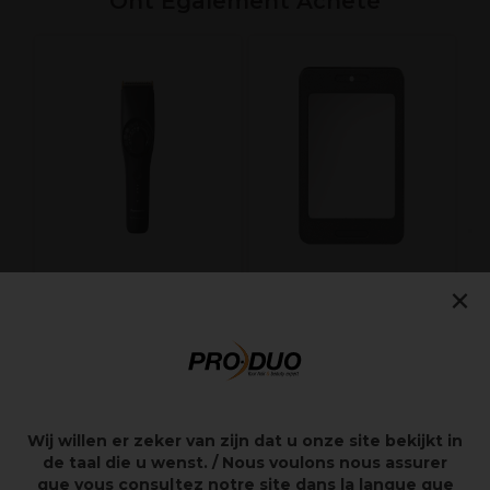
Ont Également Acheté
C
×
Panasonic Tondeuse
Sibel Miroir Antichoc
ER-GP90
181,30€
9,55€
259,00€
13,65€
Hors
Hors TVA
TVA
Wij willen er zeker van zijn dat u onze site bekijkt in
de taal die u wenst. / Nous voulons nous assurer
que vous consultez notre site dans la langue que