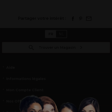
Partager votre intérêt :
FR
NL
Trouver un Magasin
Aide
Informations légales
Mon Compte Client
Nos Offres