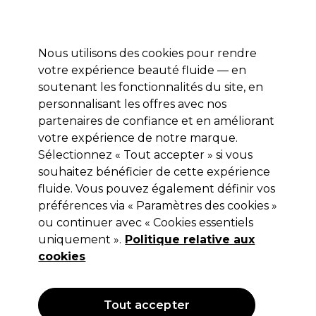
Profitez de 10 % de remise sur votre première commande pro duo avec le code:
PRO10
Se connecter
Nous utilisons des cookies pour rendre
votre expérience beauté fluide — en
Marques
Bons plans ⭐
Coiffure
Electro et Matériel
Equip
soutenant les fonctionnalités du site, en
personnalisant les offres avec nos
Livraison le lendemain*
Après expédition, du lundi au vendredi
partenaires de confiance et en améliorant
votre expérience de notre marque.
Sélectionnez « Tout accepter » si vous
Sibel
souhaitez bénéficier de cette expérience
Sibel Miroir à Main Bi-Vision
fluide. Vous pouvez également définir vos
préférences via « Paramètres des cookies »
(
0
)
ou continuer avec « Cookies essentiels
21,85 €
Hors TVA
(TARIF PROFESSIONNEL)
uniquement ».
Politique relative aux
(
26,44 €
TVA incluse)
cookies
OFFRE
Tout accepter