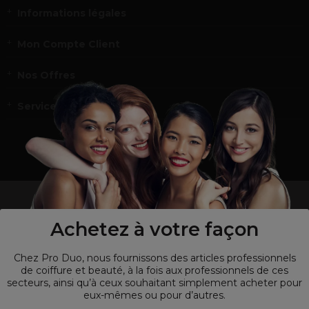
Informations légales
Mon Compte Client
Nos Offres
Service et contact
un professionnel de la coiffure ou de la beauté?
Visitez notre site pour
les particuliers !
Achetez à votre façon
Chez Pro Duo, nous fournissons des articles professionnels
de coiffure et beauté, à la fois aux professionnels de ces
secteurs, ainsi qu’à ceux souhaitant simplement acheter pour
eux-mêmes ou pour d’autres.