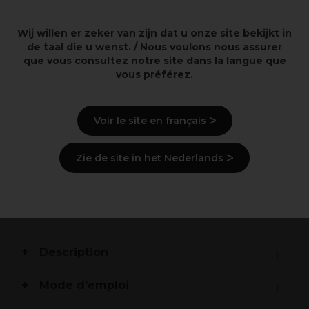
Wij willen er zeker van zijn dat u onze site bekijkt in
Interrupteurs de fonction séparés pour la chaleur et
de taal die u wenst. / Nous voulons nous assurer
le stérilisateur. Peuvent fonctionner en même temps
que vous consultez notre site dans la langue que
ou un à la fois.
vous préférez.
Intérieur en aluminium antirouille qui dure des
années.
Double porte étanche avec fermeture magnétique
pour minimiser les pertes de chaleur.
Voir le site en français ᐳ
Taille compacte.
Plateau d'égouttage amovible.
Système de contrôle thermique automatique -
Zie de site in het Nederlands ᐳ
maintient les serviettes à une température parfaite
pour le salon ou le coiffeur.
Lampe UV intégrée qui génère de l'ozone pour
stériliser les serviettes et les outils.
Description
Mode d'emploi