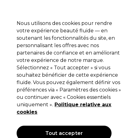
Profitez de 10 % de remise sur votre première commande pro duo avec le code:
PRO10
Se connecter
Nous utilisons des cookies pour rendre
votre expérience beauté fluide — en
Marques
Bons plans ⭐
Coiffure
Electro et Matériel
Equip
soutenant les fonctionnalités du site, en
personnalisant les offres avec nos
Livraison le lendemain*
Après expédition, du lundi au vendredi
partenaires de confiance et en améliorant
votre expérience de notre marque.
Sélectionnez « Tout accepter » si vous
Crewe Orlando
souhaitez bénéficier de cette expérience
Crewe Orlando Chauffe-serviettes -
fluide. Vous pouvez également définir vos
petit -blanc
préférences via « Paramètres des cookies »
ou continuer avec « Cookies essentiels
(
0
)
uniquement ».
Politique relative aux
175,92 €
219,90 €
Hors TVA
(TARIF PROFESSIONNEL)
cookies
(
212,86 €
TVA incluse)
OFFRE
Tout accepter