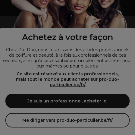
un professionnel de la coiffure ou de la beauté?
Visitez notre site pour
les particuliers !
Achetez à votre façon
Chez Pro Duo, nous fournissons des articles professionnels
de coiffure et beauté, à la fois aux professionnels de ces
secteurs, ainsi qu’à ceux souhaitant simplement acheter pour
eux-mêmes ou pour d’autres.
Ce site est réservé aux clients professionnels,
mais tout le monde peut acheter sur
pro-duo-
particulier.be/fr/
© Tous droits réservés © Pro-Duo
2026
Je suis un professionnel, acheter ici
Pro-Duo est le choix incontournable pour les professionnels de la
beauté à la recherche de produits de qualité supérieure. Notre
assortiment diversifié, qui inclut des articles innovants et respectueux
Me diriger vers pro-duo-particulier.be/fr/
de l'environnement, répond aux attentes des salons de coiffure et
instituts de beauté modernes.