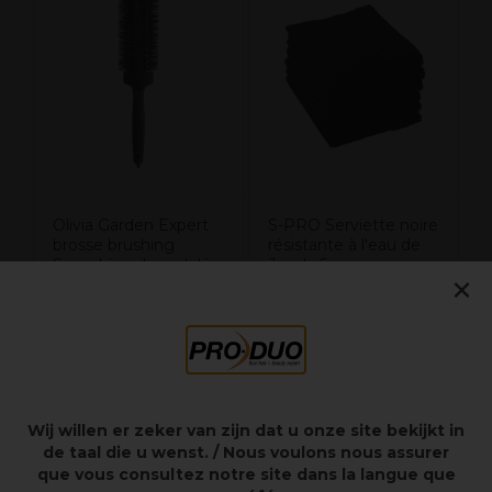
L
5
Olivia Garden Expert
S-PRO Serviette noire
brosse brushing
résistante à l'eau de
Speed à poils ondulés
Javel x6
×
– label noir 55mm
22,22€
51,45€
Hors TVA
Hors TVA
Wij willen er zeker van zijn dat u onze site bekijkt in
de taal die u wenst. / Nous voulons nous assurer
Points clés
que vous consultez notre site dans la langue que