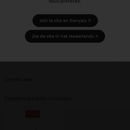
vous préférez.
Indispensable
Durable
Discret
Voir le site en français ᐳ
Qualité
Résistantes au décolorant
Zie de site in het Nederlands ᐳ
Description
Livraison et stock
Lire les avis
Derniers produits consultés
OFFRE