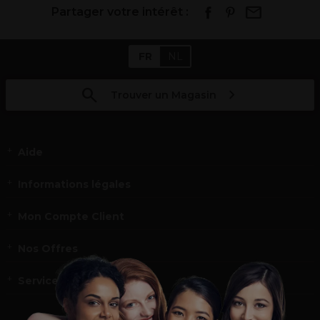
Partager votre intérêt :
FR
NL
Trouver un Magasin
Aide
Informations légales
Mon Compte Client
Nos Offres
Service et contact