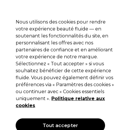
Profitez de 10 % de remise sur votre première commande pro duo avec le code:
PRO10
Se connecter
Nous utilisons des cookies pour rendre
votre expérience beauté fluide — en
Marques
Bons plans ⭐
Coiffure
Electro et Matériel
Equip
soutenant les fonctionnalités du site, en
personnalisant les offres avec nos
partenaires de confiance et en améliorant
votre expérience de notre marque.
Sélectionnez « Tout accepter » si vous
S-PRO
souhaitez bénéficier de cette expérience
S-PRO Serviettes en Coton Noires
fluide. Vous pouvez également définir vos
Résistantes au Décolorant x6
préférences via « Paramètres des cookies »
ou continuer avec « Cookies essentiels
(
2
)
uniquement ».
Politique relative aux
69,95 €
Hors TVA
(TARIF PROFESSIONNEL)
cookies
(
84,64 €
TVA incluse)
OFFRE
Tout accepter