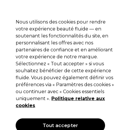
Profitez de 10 % de remise sur votre première commande pro duo avec le code:
PRO10
Se connecter
Nous utilisons des cookies pour rendre
votre expérience beauté fluide — en
Marques
Bons plans ⭐
Coiffure
Electro et Matériel
Equip
soutenant les fonctionnalités du site, en
personnalisant les offres avec nos
Livraison le lendemain*
Après expédition, du lundi au vendredi
partenaires de confiance et en améliorant
votre expérience de notre marque.
Sélectionnez « Tout accepter » si vous
Salon Services
souhaitez bénéficier de cette expérience
Salon Services Tête Mannequin
fluide. Vous pouvez également définir vos
d'Apprentissage Marie 35-40cm
préférences via « Paramètres des cookies »
Châtain 4
ou continuer avec « Cookies essentiels
uniquement ».
Politique relative aux
(
5
)
cookies
60,17 €
100,29 €
Hors TVA
(TARIF PROFESSIONNEL)
(
72,81 €
TVA incluse)
Tout accepter