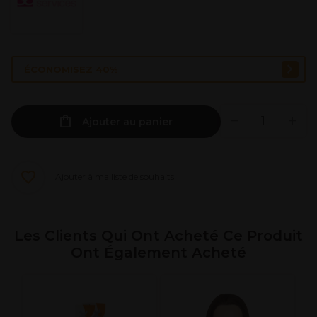
ÉCONOMISEZ 40%
Ajouter au panier
Ajouter à ma liste de souhaits
Les Clients Qui Ont Acheté Ce Produit
Ont Également Acheté
S