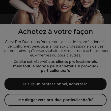
un professionnel de la coiffure ou de la beauté?
Visitez notre site pour
les particuliers !
Achetez à votre façon
Chez Pro Duo, nous fournissons des articles professionnels
de coiffure et beauté, à la fois aux professionnels de ces
secteurs, ainsi qu’à ceux souhaitant simplement acheter pour
eux-mêmes ou pour d’autres.
Ce site est réservé aux clients professionnels,
mais tout le monde peut acheter sur
pro-duo-
particulier.be/fr/
© Tous droits réservés © Pro-Duo
2026
Je suis un professionnel, acheter ici
Pro-Duo est le choix incontournable pour les professionnels de la
beauté à la recherche de produits de qualité supérieure. Notre
assortiment diversifié, qui inclut des articles innovants et respectueux
Me diriger vers pro-duo-particulier.be/fr/
de l'environnement, répond aux attentes des salons de coiffure et
instituts de beauté modernes.