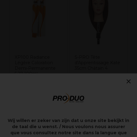
S
XP100 Radiance
S-PRO Tête
Légère Coloration
d'Apprentissage Kate
Demi-Permanente
35cm Châtain 4
5.27 100ml
×
54,28€
77,55€
8,65€
Hors TVA
Hors TVA
Wij willen er zeker van zijn dat u onze site bekijkt in
Points clés
de taal die u wenst. / Nous voulons nous assurer
que vous consultez notre site dans la langue que