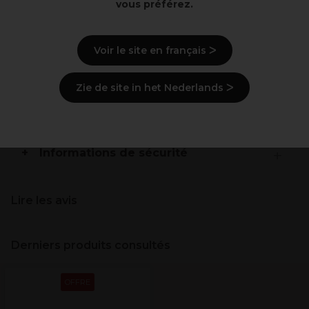
vous préférez.
Tête d‘Apprentissage
100% cheveux humains nuance 4-bruin
Longueur: 14-16 in / 35-40 cm
Implantation classique
Voir le site en français ᐳ
Description
Zie de site in het Nederlands ᐳ
Livraison et stock
Informations de sécurité
Lire les avis
Derniers produits consultés
OFFRE