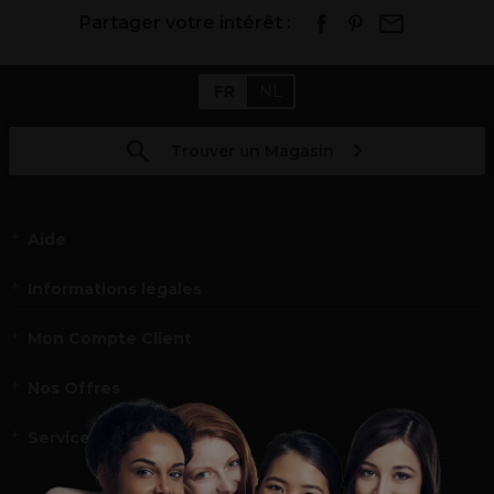
Partager votre intérêt :
FR
NL
Trouver un Magasin
Aide
Informations légales
Mon Compte Client
Nos Offres
Service et contact